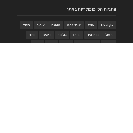
התגיות הכי פופולריות באתר
lifestyle
אוכל
אוכל בריא
אופנה
איפור
ביגוד
בישול
בני נוער
בתים
גולברי
דיאטה
חיות
טבעות
טיולי משפחות
טרויה
יגואר
ילדים
לנד רובר
מוזאון
מוזיקה
מטבחים
מכירות
משחק
משחקי קופסא
מתכונים
נעלים
סטייל
סטימצקי
סיורים
ספארי
עיצוב
עיצוב בית
פורים
פנים
פסטיבל דרום אדום
קוסמטיקה
קוסקוס
ריהוט
רכבים
תיירות
תיקים
תכשיטי יוקרה
תכשיטים
תערוכה
תפריטים
בניית האתר
https://www.PRonline.co.il/