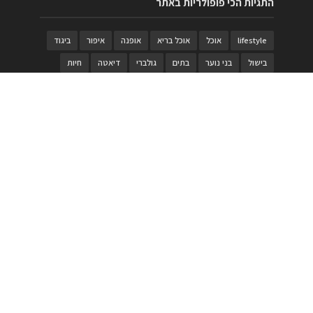
התגיות הכי פופולריות באתר
lifestyle
אוכל
אוכל בריא
אופנה
איפור
ביגוד
בישול
בני נוער
בתים
גולברי
דיאטה
חיות
טבעות
טיולי משפחות
טרויה
יגואר
ילדים
לנד רובר
מוזאון
מוזיקה
מטבחים
מכירות
משחק
משחקי קופסא
מתכונים
נעלים
סטייל
סטימצקי
סיורים
ספארי
עיצוב
עיצוב בית
פורים
פנים
פסטיבל דרום אדום
קוסמטיקה
קוסקוס
ריהוט
רכבים
תיירות
תיקים
תכשיטי יוקרה
תכשיטים
תערוכה
תפריטים
בניית האתר
https://www.PRonline.co.il/