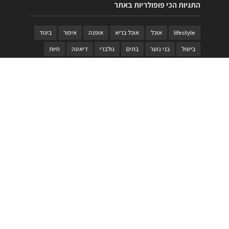
התגיות הכי פופולריות באתר
lifestyle
אוכל
אוכל בריא
אופנה
איפור
ביגוד
בישול
בני נוער
בתים
גולברי
דיאטה
חיות
טבעות
טיולי משפחות
טרויה
יגואר
ילדים
לנד רובר
מוזאון
מוזיקה
מטבחים
מכירות
משחק
משחקי קופסא
מתכונים
נעלים
סטייל
סטימצקי
סיורים
ספארי
עיצוב
עיצוב בית
פורים
פנים
פסטיבל דרום אדום
קוסמטיקה
קוסקוס
ריהוט
רכבים
תיירות
תיקים
תכשיטי יוקרה
תכשיטים
תערוכה
תפריטים
בניית האתר
https://www.PRonline.co.il/