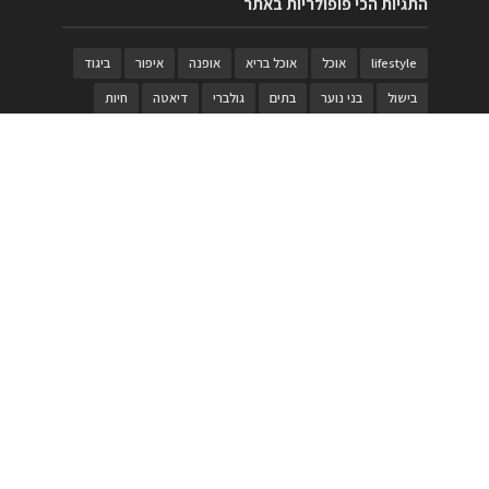
התגיות הכי פופולריות באתר
lifestyle
אוכל
אוכל בריא
אופנה
איפור
ביגוד
בישול
בני נוער
בתים
גולברי
דיאטה
חיות
טבעות
טיולי משפחות
טרויה
יגואר
ילדים
לנד רובר
מוזאון
מוזיקה
מטבחים
מכירות
משחק
משחקי קופסא
מתכונים
נעלים
סטייל
סטימצקי
סיורים
ספארי
עיצוב
עיצוב בית
פורים
פנים
פסטיבל דרום אדום
קוסמטיקה
קוסקוס
ריהוט
רכבים
תיירות
תיקים
תכשיטי יוקרה
תכשיטים
תערוכה
תפריטים
בניית האתר
https://www.PRonline.co.il/