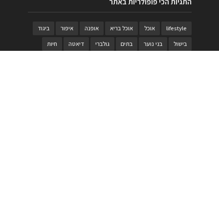
התגיות הכי פופולריות באתר
lifestyle
אוכל
אוכל בריא
אופנה
איפור
ביגוד
בישול
בני נוער
בתים
גולברי
דיאטה
חיות
טבעות
טיולי משפחות
טרויה
יגואר
ילדים
לנד רובר
מוזאון
מוזיקה
מטבחים
מכירות
משחק
משחקי קופסא
מתכונים
נעלים
סטייל
סטימצקי
סיורים
ספארי
עיצוב
עיצוב בית
פורים
פנים
פסטיבל דרום אדום
קוסמטיקה
קוסקוס
ריהוט
רכבים
תיירות
תיקים
תכשיטי יוקרה
תכשיטים
תערוכה
תפריטים
בניית האתר
https://www.PRonline.co.il/