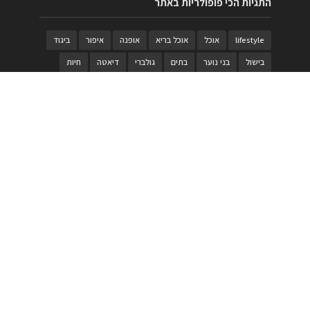
התגיות הכי פופולריות באתר
lifestyle
אוכל
אוכל בריא
אופנה
איפור
ביגוד
בישול
בני נוער
בתים
גולברי
דיאטה
חיות
טבעות
טיולי משפחות
טרויה
יגואר
ילדים
לנד רובר
מוזאון
מוזיקה
מטבחים
מכירות
משחק
משחקי קופסא
מתכונים
נעלים
סטייל
סטימצקי
סיורים
ספארי
עיצוב
עיצוב בית
פורים
פנים
פסטיבל דרום אדום
קוסמטיקה
קוסקוס
ריהוט
רכבים
תיירות
תיקים
תכשיטי יוקרה
תכשיטים
תערוכה
תפריטים
בניית האתר
https://www.PRonline.co.il/