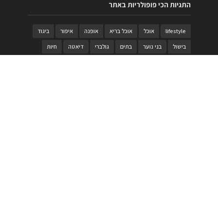
התגיות הכי פופולריות באתר
lifestyle
אוכל
אוכל בריא
אופנה
איפור
ביגוד
בישול
בני נוער
בתים
גולברי
דיאטה
חיות
טבעות
טיולי משפחות
טרויה
יגואר
ילדים
לנד רובר
מוזאון
מוזיקה
מטבחים
מכירות
משחק
משחקי קופסא
מתכונים
נעלים
סטייל
סטימצקי
סיורים
ספארי
עיצוב
עיצוב בית
פורים
פנים
פסטיבל דרום אדום
קוסמטיקה
קוסקוס
ריהוט
רכבים
תיירות
תיקים
תכשיטי יוקרה
תכשיטים
תערוכה
תפריטים
בניית האתר
https://www.PRonline.co.il/