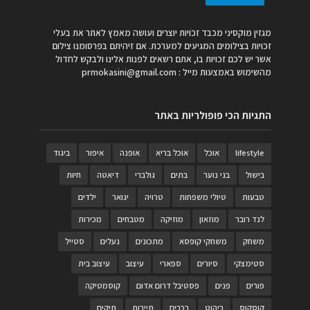
מגזין מוקסיני מכבד זכויות יוצרים ועושה מאמץ לאתר את בעלי
זכויות בצילומים המגיעים למערכת. אם זיהיתם בפרסומנו צילום
אשר יש לכם זכויות בו, אתם רשאים לפנות אלינו ולבקש לחדול
מהשימוש באמצעות מייל :
prmokasini@gmail.com
התגיות הכי פופולריות באתר
lifestyle
אוכל
אוכל בריא
אופנה
איפור
ביגוד
בישול
בני נוער
בתים
גולברי
דיאטה
חיות
טבעות
טיולי משפחות
טרויה
יגואר
ילדים
לנד רובר
מוזאון
מוזיקה
מטבחים
מכירות
משחק
משחקי קופסא
מתכונים
נעלים
סטייל
סטימצקי
סיורים
ספארי
עיצוב
עיצוב בית
פורים
פנים
פסטיבל דרום אדום
קוסמטיקה
קוסקוס
ריהוט
רכבים
תיירות
תיקים