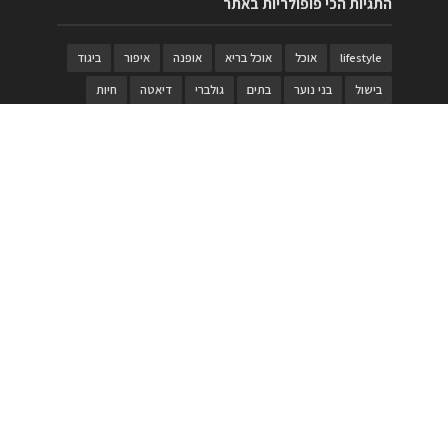
התגיות הכי פופולריות באתר
lifestyle
אוכל
אוכל בריא
אופנה
איפור
ביגוד
בישול
בני נוער
בתים
גולברי
דיאטה
חיות
טבעות
טיולי משפחות
טרויה
יגואר
ילדים
לנד רובר
מוזאון
מוזיקה
מטבחים
מכירות
משחק
משחקי קופסא
מתכונים
נעלים
סטייל
סטימצקי
סיורים
ספארי
עיצוב
עיצוב בית
פורים
פנים
פסטיבל דרום אדום
קוסמטיקה
קוסקוס
ריהוט
רכבים
תיירות
תיקים
תכשיטי יוקרה
תכשיטים
תערוכה
תפריטים
בניית האתר
https://www.PRonline.co.il/