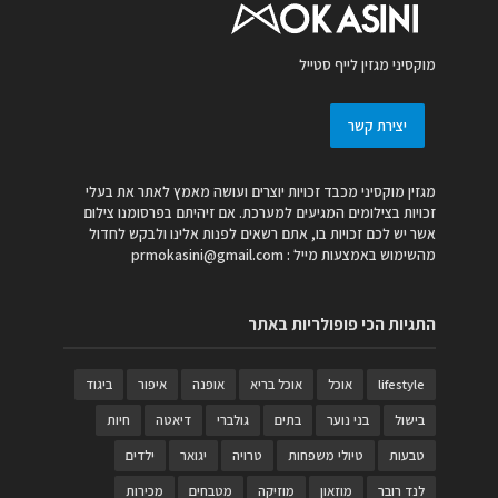
מוקסיני מגזין לייף סטייל
יצירת קשר
מגזין מוקסיני מכבד זכויות יוצרים ועושה מאמץ לאתר את בעלי
זכויות בצילומים המגיעים למערכת. אם זיהיתם בפרסומנו צילום
אשר יש לכם זכויות בו, אתם רשאים לפנות אלינו ולבקש לחדול
מהשימוש באמצעות מייל :
prmokasini@gmail.com
התגיות הכי פופולריות באתר
lifestyle
אוכל
אוכל בריא
אופנה
איפור
ביגוד
בישול
בני נוער
בתים
גולברי
דיאטה
חיות
טבעות
טיולי משפחות
טרויה
יגואר
ילדים
לנד רובר
מוזאון
מוזיקה
מטבחים
מכירות