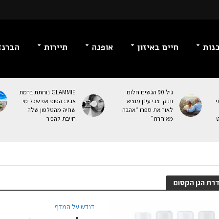
נות
חיים באיזון
אופנה
תיירות
הברנז
גיל 90 הגשים חלום
GLAMMIE נוחתת ברמת
י
ותיק: צבי עינן מוציא
אביב: הפופ־אפ שכל מי
לאור את ספרו “אהבה
שחיה מהטלפון שלה
ט
מאוחרת”
חייבת להכיר
רת הגן הקסום
דנדש על המדף