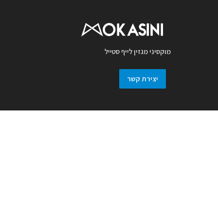
מוקסיני מגזין לייף סטייל
יצירת קשר
מגזין מוקסיני מכבד זכויות יוצרים ועושה מאמץ
לאתר את בעלי זכויות בצילומים המגיעים
למערכת. אם זיהיתם בפרסומנו צילום אשר יש
לכם זכויות בו, אתם רשאים לפנות אלינו ולבקש
לחדול מהשימוש באמצעות מייל :
prmokasini@gmail.com