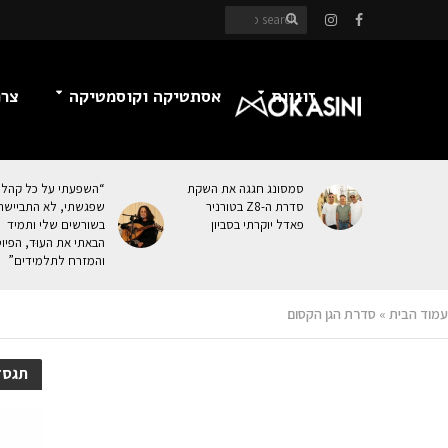
זוגיות
אסתטיקה וקוסמטיקה
צרכ
סמסונג חגגה את השקת
“השפעתי על כל קהל
סדרת ה-Z8 בטורניר
שפגשתי, לא התביישת
פאדל יוקרתי בסביון
בשורשים שלי ותמיד
הבאתי את העוּד, הפיו
והמזרח לתלמידים”
עמוד הבית
»
סדרת הגן הקסום
תגסד