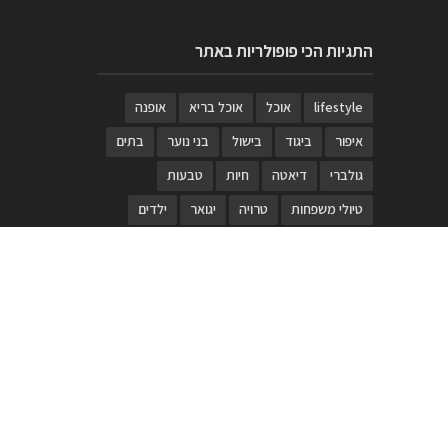
התגיות הכי פופולריות באתר
lifestyle
אוכל
אוכל בריא
אופנה
איפור
ביגוד
בישול
בני נוער
בתים
גולברי
דיאטה
חיות
טבעות
טיולי משפחות
טרויה
יגואר
ילדים
לנד רובר
מוזאון
מוזיקה
מטבחים
מכירות
משחק
משחקי קופסא
מתכונים
נעלים
סטייל
סטימצקי
סיורים
ספארי
עיצוב
עיצוב בית
פורים
פנים
פסטיבל דרום אדום
קוסמטיקה
קוסקוס
ריהוט
רכבים
תיירות
תיקים
תכשיטי יוקרה
תכשיטים