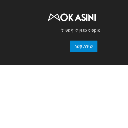
מוקסיני מגזין לייף סטייל
יצירת קשר
מגזין מוקסיני מכבד זכויות יוצרים ועושה מאמץ
לאתר את בעלי זכויות בצילומים המגיעים
למערכת. אם זיהיתם בפרסומנו צילום אשר יש
לכם זכויות בו, אתם רשאים לפנות אלינו ולבקש
לחדול מהשימוש באמצעות מייל :
prmokasini@gmail.com