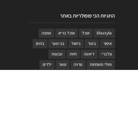
התגיות הכי פופולריות באתר
lifestyle
אוכל
אוכל בריא
אופנה
איפור
ביגוד
בישול
בני נוער
בתים
גולברי
דיאטה
חיות
טבעות
טיולי משפחות
טרויה
יגואר
ילדים
לנד רובר
מוזאון
מוזיקה
מטבחים
מכירות
משחק
משחקי קופסא
מתכונים
נעלים
סטייל
סטימצקי
סיורים
ספארי
עיצוב
עיצוב בית
פורים
פנים
פסטיבל דרום אדום
קוסמטיקה
קוסקוס
ריהוט
רכבים
תיירות
תיקים
תכשיטי יוקרה
תכשיטים