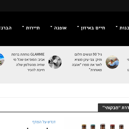
נות
חיים באיזון
אופנה
תיירות
הברנז
גיל 90 הגשים חלום
GLAMMIE נוחתת ברמת
י
ותיק: צבי עינן מוציא
אביב: הפופ־אפ שכל מי
לאור את ספרו “אהבה
שחיה מהטלפון שלה
ט
מאוחרת”
חייבת להכיר
ת “חַבֵּקותִי”
דנדש על המדף