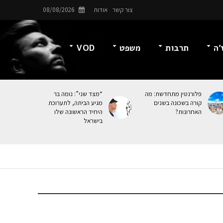
צור קשר
אודות
08/08/2026
’ה
תרבות
משפט
VOD
פלורנטין מתחדשת: מה
“מצד שני”: נומה בר
קורה בשכונה בשנים
מגיע הביתה, לתערוכת
האחרונות?
היחיד הראשונה שלו
בישראל