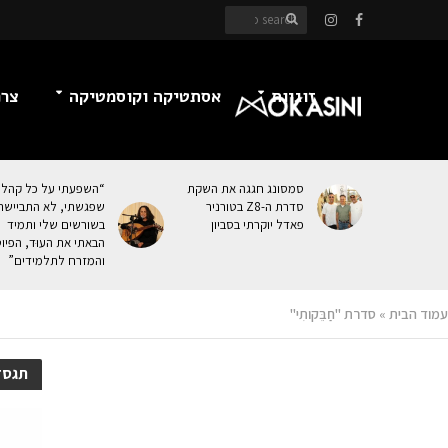
זוגיות
אסתטיקה וקוסמטיקה
צרכ
סמסונג חגגה את השקת
“השפעתי על כל קהל
סדרת ה-Z8 בטורניר
שפגשתי, לא התביישת
פאדל יוקרתי בסביון
בשורשים שלי ותמיד
הבאתי את העוּד, הפיו
והמזרח לתלמידים”
עמוד הבית
»
סדרת "חַבֵּקותִי"
תגסדר