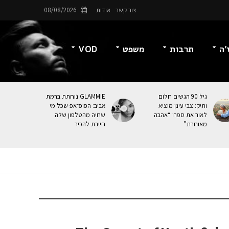
צור קשר
אודות
08/08/2026
’ה
תרבות
משפט
VOD
גיל 90 הגשים חלום
GLAMMIE נוחתת ברמת
ותיק: צבי עינן מוציא
אביב: הפופ־אפ שכל מי
לאור את ספרו “אהבה
שחיה מהטלפון שלה
מאוחרת”
חייבת להכיר