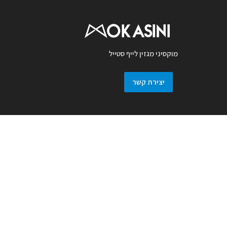
מוקסיני מגזין לייף סטייל
יצירת קשר
מגזין מוקסיני מכבד זכויות יוצרים ועושה מאמץ
לאתר את בעלי זכויות בצילומים המגיעים
למערכת. אם זיהיתם בפרסומנו צילום אשר יש
לכם זכויות בו, אתם רשאים לפנות אלינו ולבקש
לחדול מהשימוש באמצעות מייל :
prmokasini@gmail.com