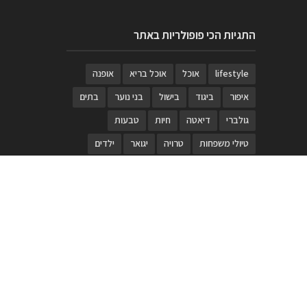
התגיות הכי פופולריות באתר
lifestyle
אוכל
אוכל בריא
אופנה
איפור
ביגוד
בישול
בני נוער
בתים
גולברי
דיאטה
חיות
טבעות
טיולי משפחות
טרויה
יגואר
ילדים
לנד רובר
מוזאון
מוזיקה
מטבחים
מכירות
משחק
משחקי קופסא
מתכונים
נעלים
סטייל
סטימצקי
סיורים
ספארי
עיצוב
עיצוב בית
פורים
פנים
פסטיבל דרום אדום
קוסמטיקה
קוסקוס
ריהוט
רכבים
תיירות
תיקים
תכשיטי יוקרה
תכשיטים