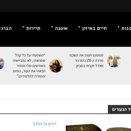
נות
חיים באיזון
אופנה
תיירות
הברנז
סמסונג חגגה את השקת
“השפעתי על כל קהל
סדרת ה-Z8 בטורניר
שפגשתי, לא התביישתי
פאדל יוקרתי בסביון
בשורשים שלי ותמיד
הבאתי את העוּד, הפיוט
והמזרח לתלמידים”
ד הנעורים
דנדש על המדף