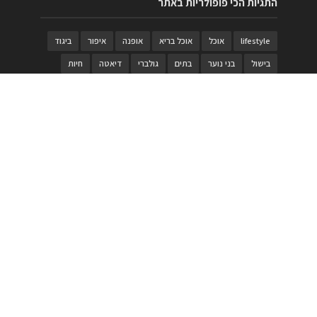
התגיות הכי פופולריות באתר
lifestyle
אוכל
אוכל בריא
אופנה
איפור
ביגוד
בישול
בני נוער
בתים
גולברי
דיאטה
חיות
טבעות
טיולי משפחות
טרויה
יגואר
ילדים
לנד רובר
מוזאון
מוזיקה
מטבחים
מכירות
משחק
משחקי קופסא
מתכונים
נעלים
סטייל
סטימצקי
סיורים
ספארי
עיצוב
עיצוב בית
פורים
פנים
פסטיבל דרום אדום
קוסמטיקה
קוסקוס
ריהוט
רכבים
תיירות
תיקים
תכשיטי יוקרה
תכשיטים
תערוכה
תפריטים
בניית האתר
https://www.PRonline.co.il/