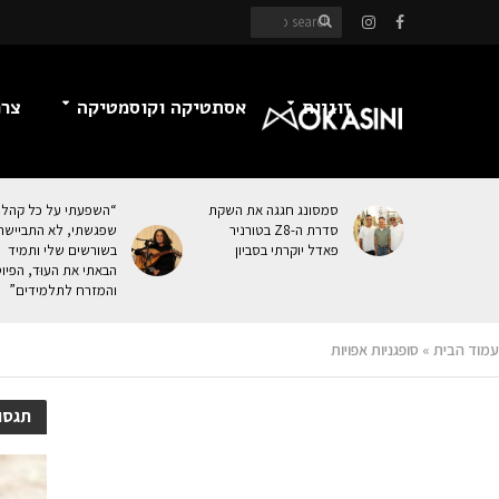
זוגיות
אסתטיקה וקוסמטיקה
צרכ
סמסונג חגגה את השקת
“השפעתי על כל קהל
סדרת ה-Z8 בטורניר
שפגשתי, לא התביישת
פאדל יוקרתי בסביון
בשורשים שלי ותמיד
הבאתי את העוּד, הפיו
והמזרח לתלמידים”
עמוד הבית
»
סופגניות אפויות
תגסופ