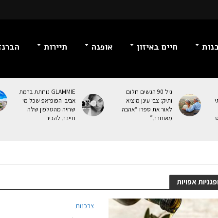
נות
חיים באיזון
אופנה
תיירות
הברנז
גיל 90 הגשים חלום
GLAMMIE נוחתת ברמת
י
ותיק: צבי עינן מוציא
אביב: הפופ־אפ שכל מי
לאור את ספרו “אהבה
שחיה מהטלפון שלה
ט
מאוחרת”
חייבת להכיר
גניות אפויות
צרכנות