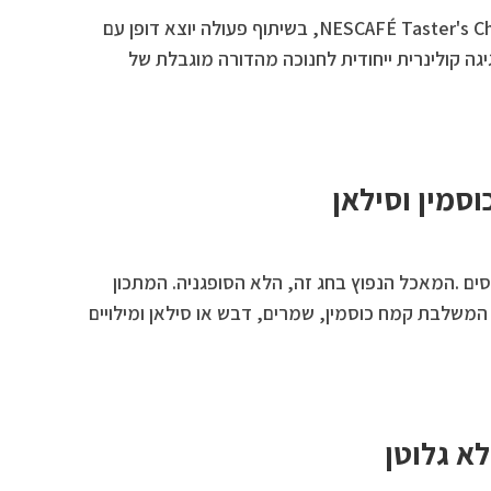
מותג הקפה הבינלאומי NESCAFÉ Taster's Choice, בשיתוף פעולה יוצא דופן עם
יגה קולינרית ייחודית לחנוכה מהדורה מוגבלת של
וסמין וסילאן
סים .המאכל הנפוץ בחג זה, הלא הסופגניה. המתכון
המשלבת קמח כוסמין, שמרים, דבש או סילאן ומילויים
לא גלוטן