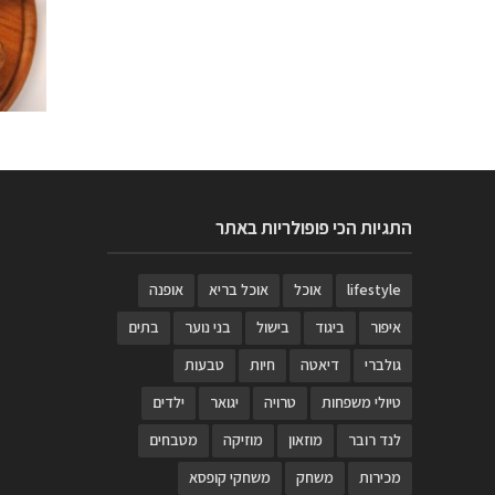
התגיות הכי פופולריות באתר
lifestyle
אוכל
אוכל בריא
אופנה
איפור
ביגוד
בישול
בני נוער
בתים
גולברי
דיאטה
חיות
טבעות
טיולי משפחות
טרויה
יגואר
ילדים
לנד רובר
מוזאון
מוזיקה
מטבחים
מכירות
משחק
משחקי קופסא