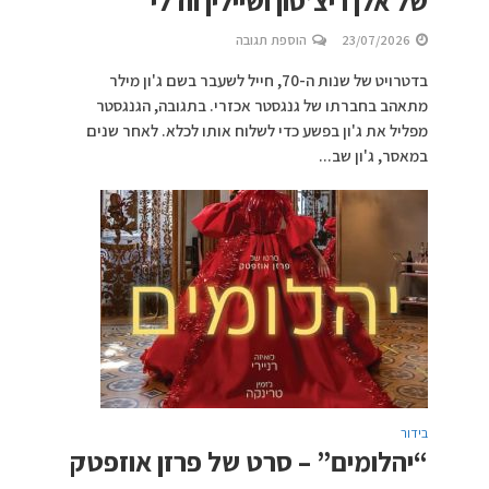
של אלן ריצ’סון ושיילין וודלי
23/07/2026
הוספת תגובה
בדטרויט של שנות ה-70, חייל לשעבר בשם ג'ון מילר
מתאהב בחברתו של גנגסטר אכזרי. בתגובה, הגנגסטר
מפליל את ג'ון בפשע כדי לשלוח אותו לכלא. לאחר שנים
במאסר, ג'ון שב...
בידור
“יהלומים” – סרט של פרזן אוזפטק