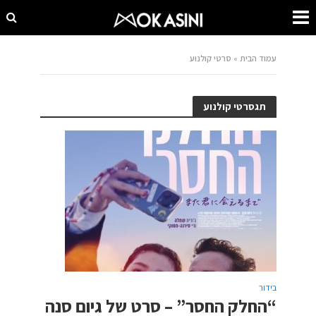
עמוד הבית
»
סרטי קולנוע
תגסרטי קולנוע
בידור
“החלק החסר” – סרט של גיום סנה