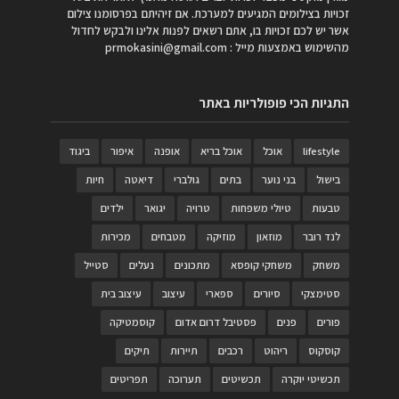
זכויות בצילומים המגיעים למערכת. אם זיהיתם בפרסומנו צילום
אשר יש לכם זכויות בו, אתם רשאים לפנות אלינו ולבקש לחדול
מהשימוש באמצעות מייל :
prmokasini@gmail.com
התגיות הכי פופולריות באתר
lifestyle
אוכל
אוכל בריא
אופנה
איפור
ביגוד
בישול
בני נוער
בתים
גולברי
דיאטה
חיות
טבעות
טיולי משפחות
טרויה
יגואר
ילדים
לנד רובר
מוזאון
מוזיקה
מטבחים
מכירות
משחק
משחקי קופסא
מתכונים
נעלים
סטייל
סטימצקי
סיורים
ספארי
עיצוב
עיצוב בית
פורים
פנים
פסטיבל דרום אדום
קוסמטיקה
קוסקוס
ריהוט
רכבים
תיירות
תיקים
תכשיטי יוקרה
תכשיטים
תערוכה
תפריטים