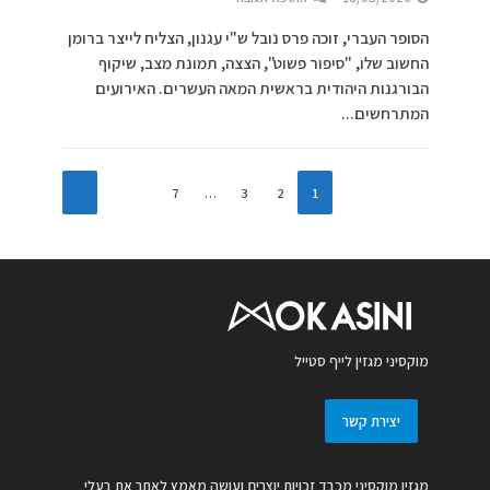
הסופר העברי, זוכה פרס נובל ש"י עגנון, הצליח לייצר ברומן
החשוב שלו, "סיפור פשוט", הצצה, תמונת מצב, שיקוף
הבורגנות היהודית בראשית המאה העשרים. האירועים
המתרחשים...
7
…
3
2
1
מוקסיני מגזין לייף סטייל
יצירת קשר
מגזין מוקסיני מכבד זכויות יוצרים ועושה מאמץ לאתר את בעלי