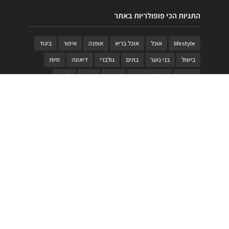
התגיות הכי פופולריות באתר
lifestyle
אוכל
אוכל בריא
אופנה
איפור
ביגוד
בישול
בני נוער
בתים
גולברי
דיאטה
חיות
טבעות
טיולי משפחות
טרויה
יגואר
ילדים
לנד רובר
מוזאון
מוזיקה
מטבחים
מכירות
משחק
משחקי קופסא
מתכונים
נעלים
סטייל
סטימצקי
סיורים
ספארי
עיצוב
עיצוב בית
פורים
פנים
פסטיבל דרום אדום
קוסמטיקה
קוסקוס
ריהוט
רכבים
תיירות
תיקים
תכשיטי יוקרה
תכשיטים
תערוכה
תפריטים
בניית האתר
https://www.PRonline.co.il/