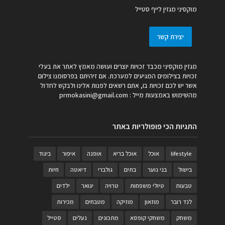
מוקסיני מגזין לייף סטייל
יצירת קשר
מגזין מוקסיני מכבד זכויות יוצרים ועושה מאמץ לאתר את בעלי
זכויות בצילומים המגיעים למערכת. אם זיהיתם בפרסומנו צילום
אשר יש לכם זכויות בו, אתם רשאים לפנות אלינו ולבקש לחדול
מהשימוש באמצעות מייל :
prmokasini@gmail.com
התגיות הכי פופולריות באתר
lifestyle
אוכל
אוכל בריא
אופנה
איפור
ביגוד
בישול
בני נוער
בתים
גולברי
דיאטה
חיות
טבעות
טיולי משפחות
טרויה
יגואר
ילדים
לנד רובר
מוזאון
מוזיקה
מטבחים
מכירות
משחק
משחקי קופסא
מתכונים
נעלים
סטייל