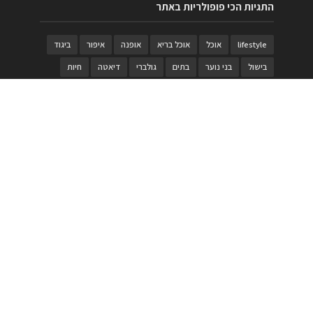
התגיות הכי פופולריות באתר
lifestyle
אוכל
אוכל בריא
אופנה
איפור
ביגוד
בישול
בני נוער
בתים
גולברי
דיאטה
חיות
טבעות
טיולי משפחות
טרויה
יגואר
ילדים
לנד רובר
מוזאון
מוזיקה
מטבחים
מכירות
משחק
משחקי קופסא
מתכונים
נעלים
סטייל
סטימצקי
סיורים
ספארי
עיצוב
עיצוב בית
פורים
פנים
פסטיבל דרום אדום
קוסמטיקה
קוסקוס
ריהוט
רכבים
תיירות
תיקים
תכשיטי יוקרה
תכשיטים
תערוכה
תפריטים
בניית האתר
https://www.PRonline.co.il/