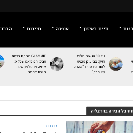
נות
חיים באיזון
אופנה
תיירות
הברנז
גיל 90 הגשים חלום
GLAMMIE נוחתת ברמת
י
ותיק: צבי עינן מוציא
אביב: הפופ־אפ שכל מי
לאור את ספרו “אהבה
שחיה מהטלפון שלה
ט
מאוחרת”
חייבת להכיר
טיבל הבירה בהרצליה
צרכנות