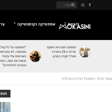
זוגיות
אסתטיקה וקוסמטיקה
צרכ
סמסונג חגגה את השקת
“השפעתי על כל קהל
סדרת ה-Z8 בטורניר
שפגשתי, לא התביישת
פאדל יוקרתי בסביון
בשורשים שלי ותמיד
הבאתי את העוּד, הפיו
והמזרח לתלמידים”
עמוד הבית
»
פסטיבל הבירה בהרצליה
תגפס