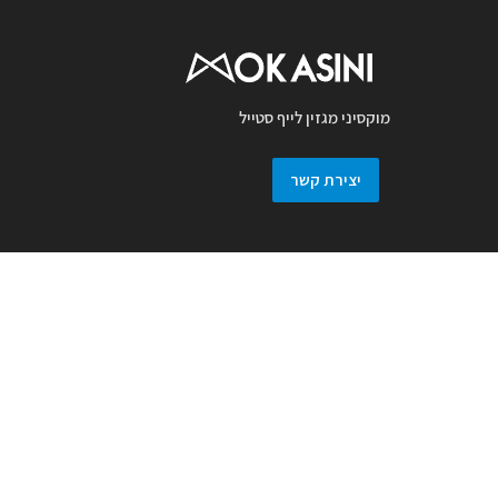
מוקסיני מגזין לייף סטייל
יצירת קשר
מגזין מוקסיני מכבד זכויות יוצרים ועושה מאמץ
לאתר את בעלי זכויות בצילומים המגיעים
למערכת. אם זיהיתם בפרסומנו צילום אשר יש
לכם זכויות בו, אתם רשאים לפנות אלינו ולבקש
לחדול מהשימוש באמצעות מייל :
prmokasini@gmail.com