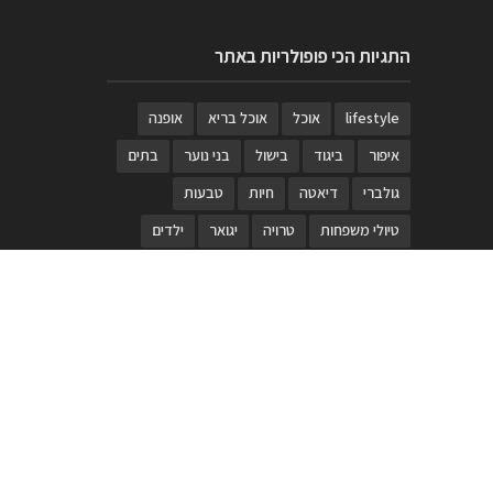
התגיות הכי פופולריות באתר
lifestyle
אוכל
אוכל בריא
אופנה
איפור
ביגוד
בישול
בני נוער
בתים
גולברי
דיאטה
חיות
טבעות
טיולי משפחות
טרויה
יגואר
ילדים
לנד רובר
מוזאון
מוזיקה
מטבחים
מכירות
משחק
משחקי קופסא
מתכונים
נעלים
סטייל
סטימצקי
סיורים
ספארי
עיצוב
עיצוב בית
פורים
פנים
פסטיבל דרום אדום
קוסמטיקה
קוסקוס
ריהוט
רכבים
תיירות
תיקים
תכשיטי יוקרה
תכשיטים