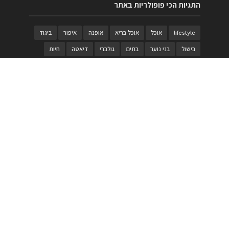
התגיות הכי פופולריות באתר
lifestyle
אוכל
אוכל בריא
אופנה
איפור
ביגוד
בישול
בני נוער
בתים
גולברי
דיאטה
חיות
טבעות
טיולי משפחות
טרויה
יגואר
ילדים
לנד רובר
מוזאון
מוזיקה
מטבחים
מכירות
משחק
משחקי קופסא
מתכונים
נעלים
סטייל
סטימצקי
סיורים
ספארי
עיצוב
עיצוב בית
פורים
פנים
פסטיבל דרום אדום
קוסמטיקה
קוסקוס
ריהוט
רכבים
תיירות
תיקים
תכשיטי יוקרה
תכשיטים
תערוכה
תפריטים
בניית האתר
https://www.PRonline.co.il/