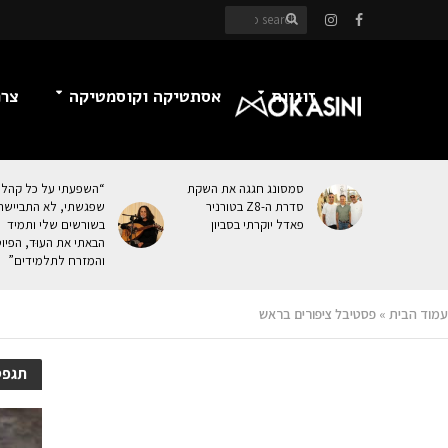
זוגיות
אסתטיקה וקוסמטיקה
צרכ
סמסונג חגגה את השקת
“השפעתי על כל קהל
סדרת ה-Z8 בטורניר
שפגשתי, לא התביישת
פאדל יוקרתי בסביון
בשורשים שלי ותמיד
הבאתי את העוּד, הפיו
והמזרח לתלמידים”
עמוד הבית
»
פסטיבל ציפורים בראש
תגפס