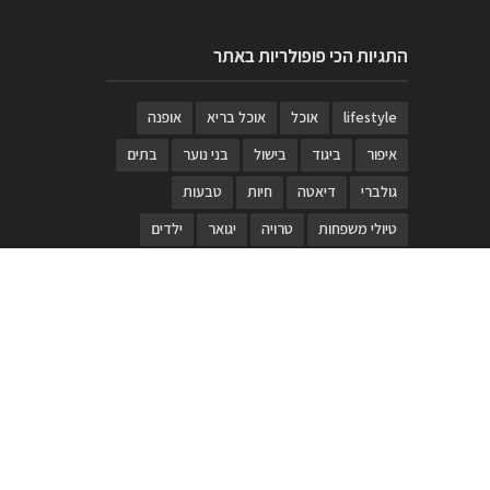
התגיות הכי פופולריות באתר
lifestyle
אוכל
אוכל בריא
אופנה
איפור
ביגוד
בישול
בני נוער
בתים
גולברי
דיאטה
חיות
טבעות
טיולי משפחות
טרויה
יגואר
ילדים
לנד רובר
מוזאון
מוזיקה
מטבחים
מכירות
משחק
משחקי קופסא
מתכונים
נעלים
סטייל
סטימצקי
סיורים
ספארי
עיצוב
עיצוב בית
פורים
פנים
פסטיבל דרום אדום
קוסמטיקה
קוסקוס
ריהוט
רכבים
תיירות
תיקים
תכשיטי יוקרה
תכשיטים