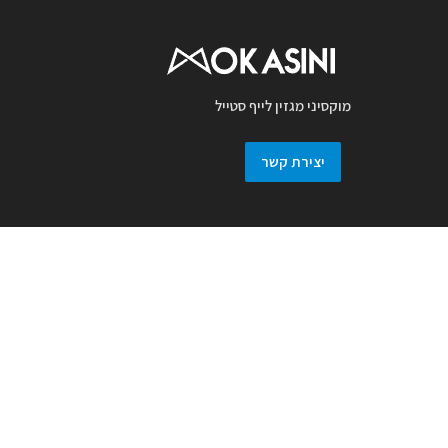
מוקסיני מגזין לייף סטייל
יצירת קשר
מגזין מוקסיני מכבד זכויות יוצרים ועושה מאמץ
לאתר את בעלי זכויות בצילומים המגיעים
למערכת. אם זיהיתם בפרסומנו צילום אשר יש
לכם זכויות בו, אתם רשאים לפנות אלינו ולבקש
לחדול מהשימוש באמצעות מייל :
prmokasini@gmail.com