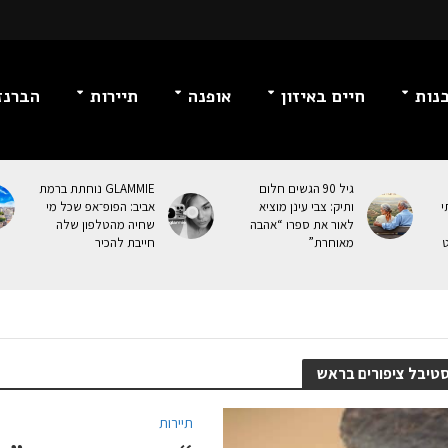
נות
חיים באיזון
אופנה
תיירות
הברנז
גיל 90 הגשים חלום
GLAMMIE נוחתת ברמת
י
ותיק: צבי עינן מוציא
אביב: הפופ־אפ שכל מי
לאור את ספרו “אהבה
שחיה מהטלפון שלה
ט
מאוחרת”
חייבת להכיר
טיבל ציפורים בראש
תיירות