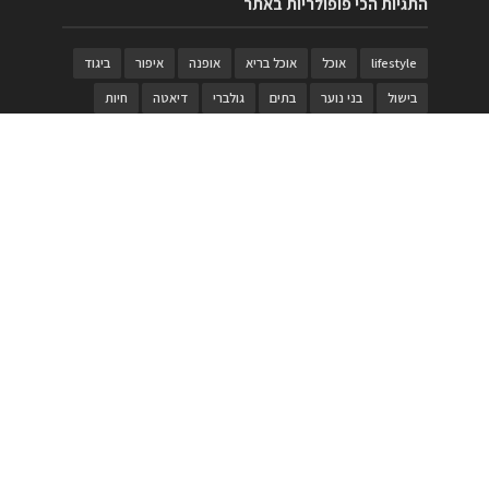
התגיות הכי פופולריות באתר
lifestyle
אוכל
אוכל בריא
אופנה
איפור
ביגוד
בישול
בני נוער
בתים
גולברי
דיאטה
חיות
טבעות
טיולי משפחות
טרויה
יגואר
ילדים
לנד רובר
מוזאון
מוזיקה
מטבחים
מכירות
משחק
משחקי קופסא
מתכונים
נעלים
סטייל
סטימצקי
סיורים
ספארי
עיצוב
עיצוב בית
פורים
פנים
פסטיבל דרום אדום
קוסמטיקה
קוסקוס
ריהוט
רכבים
תיירות
תיקים
תכשיטי יוקרה
תכשיטים
תערוכה
תפריטים
בניית האתר
https://www.PRonline.co.il/