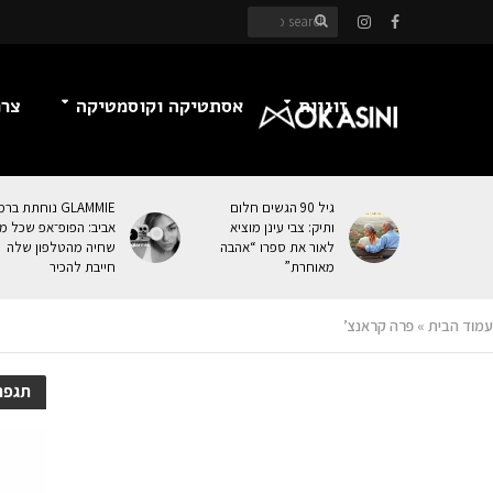
זוגיות
אסתטיקה וקוסמטיקה
צרכ
גיל 90 הגשים חלום
GLAMMIE נוחתת בר
ותיק: צבי עינן מוציא
אביב: הפופ־אפ שכל מי
לאור את ספרו “אהבה
שחיה מהטלפון שלה
מאוחרת”
חייבת להכיר
עמוד הבית
»
פרה קראנצ’
תגפר