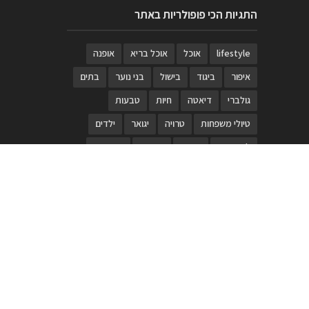
התגיות הכי פופולריות באתר
lifestyle
אוכל
אוכל בריא
אופנה
איפור
ביגוד
בישול
בני נוער
בתים
גולברי
דיאטה
חיות
טבעות
טיולי משפחות
טרויה
יגואר
ילדים
לנד רובר
מוזאון
מוזיקה
מטבחים
מכירות
משחק
משחקי קופסא
מתכונים
נעלים
סטייל
סטימצקי
סיורים
ספארי
עיצוב
עיצוב בית
פורים
פנים
פסטיבל דרום אדום
קוסמטיקה
קוסקוס
ריהוט
רכבים
תיירות
תיקים
תכשיטי יוקרה
תכשיטים