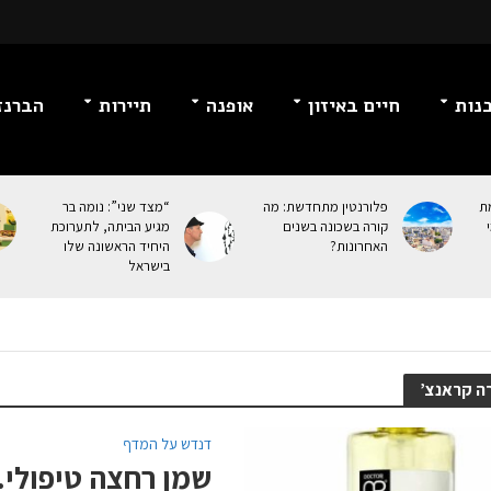
נות
חיים באיזון
אופנה
תיירות
הברנז
מת
פלורנטין מתחדשת: מה
“מצד שני”: נומה בר
קורה בשכונה בשנים
מגיע הביתה, לתערוכת
האחרונות?
היחיד הראשונה שלו
בישראל
ה קראנצ’
דנדש על המדף