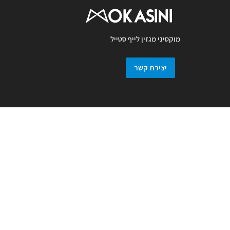
מוקסיני מגזין לייף סטייל
יצירת קשר
מגזין מוקסיני מכבד זכויות יוצרים ועושה מאמץ
לאתר את בעלי זכויות בצילומים המגיעים
למערכת. אם זיהיתם בפרסומנו צילום אשר יש
לכם זכויות בו, אתם רשאים לפנות אלינו ולבקש
לחדול מהשימוש באמצעות מייל :
prmokasini@gmail.com