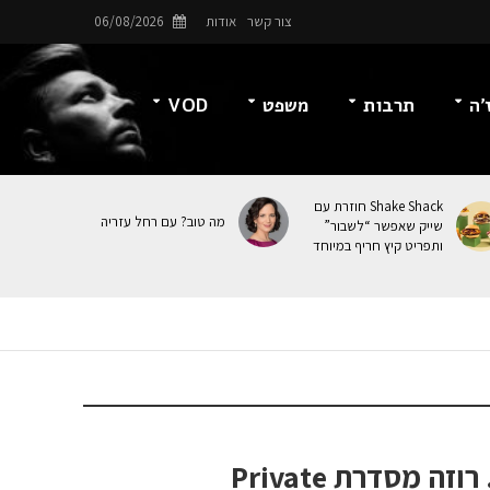
צור קשר
אודות
06/08/2026
’ה
תרבות
משפט
VOD
Shake Shack חוזרת עם
מה טוב? עם רחל עזריה
שייק שאפשר “לשבור”
ותפריט קיץ חריף במיוחד
שמן רחצה טיפולי. רוזה מסדרת Private