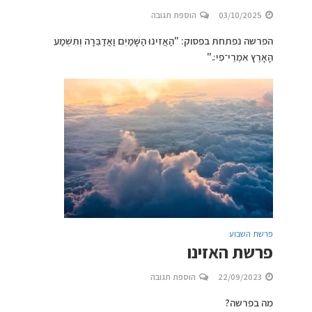
03/10/2025
הוספת תגובה
הפרשה נפתחת בפסוק: "הַאֲזִינוּ הַשָּׁמַיִם וַאֲדַבֵּרָה וְתִשְׁמַע
הָאָרֶץ אִמְרֵי־פִי׃."
פרשת השבוע
פרשת האזינו
22/09/2023
הוספת תגובה
מה בפרשה?