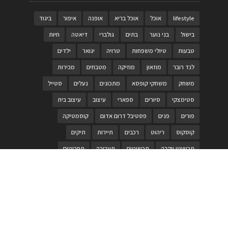
lifestyle
אוכל
אוכל בריא
אופנה
איפור
ביגוד
בישול
בני נוער
בתים
גולברי
דיאטה
חיות
טבעות
טיולי משפחות
טרויה
יגואר
ילדים
לנד רובר
מוזאון
מוזיקה
מטבחים
מכירות
משחק
משחקי קופסא
מתכונים
נעלים
סטייל
סטימצקי
סיורים
ספארי
עיצוב
עיצוב בית
פורים
פנים
פסטיבל דרום אדום
קוסמטיקה
קוסקוס
ריהוט
רכבים
תיירות
תיקים
תכשיטי יוקרה
תכשיטים
תערוכה
תפריטים
בניית האתר
https://www.PRonline.co.il/