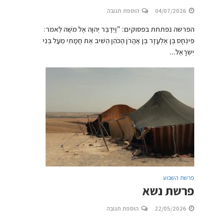
04/07/2026
הוספת תגובה
הפרשה נפתחת בפסוקים: "וַיְדַבֵּר יְהוָה אֶל מֹשֶׁה לֵּאמֹר׃
פִּינְחָס בֶּן אֶלְעָזָר בֶּן אַהֲרֹן הַכֹּהֵן הֵשִׁיב אֶת חֲמָתִי מֵעַל בְּנֵי
יִשְׂרָאֵל...
פרשת השבוע
פרשת נשא
22/05/2026
הוספת תגובה