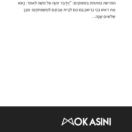
הפרשה נפתחת בפסוקים: "וַיְדַבֵּר יְהוָה אֶל מֹשֶׁה לֵּאמֹר׃ נָשֹׂא
אֶת רֹאשׁ בְּנֵי גֵרְשׁוֹן גַּם הֵם לְבֵית אֲבֹתָם לְמִשְׁפְּחֹתָם׃ מִבֶּן
שְׁלֹשִׁים שָׁנָה...