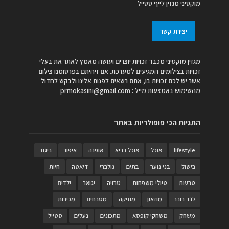
מוקסיני מגזין לייף סטייל
יצירת קשר
מגזין מוקסיני מכבד זכויות יוצרים ועושה מאמץ לאתר את בעלי
זכויות בצילומים המגיעים למערכת. אם זיהיתם בפרסומנו צילום
אשר יש לכם זכויות בו, אתם רשאים לפנות אלינו ולבקש לחדול
מהשימוש באמצעות מייל :
prmokasini@gmail.com
התגיות הכי פופולריות באתר
lifestyle
אוכל
אוכל בריא
אופנה
איפור
ביגוד
בישול
בני נוער
בתים
גולברי
דיאטה
חיות
טבעות
טיולי משפחות
טרויה
יגואר
ילדים
לנד רובר
מוזאון
מוזיקה
מטבחים
מכירות
משחק
משחקי קופסא
מתכונים
נעלים
סטייל