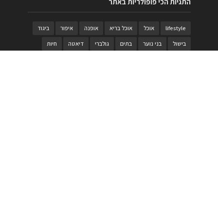
התגיות הכי פופולריות באתר
lifestyle
אוכל
אוכל בריא
אופנה
איפור
ביגוד
בישול
בני נוער
בתים
גולברי
דיאטה
חיות
טבעות
טיולי משפחות
טרויה
יגואר
ילדים
לנד רובר
מוזאון
מוזיקה
מטבחים
מכירות
משחק
משחקי קופסא
מתכונים
נעלים
סטייל
סטימצקי
סיורים
ספארי
עיצוב
עיצוב בית
פורים
פנים
פסטיבל דרום אדום
קוסמטיקה
קוסקוס
ריהוט
רכבים
תיירות
תיקים
תכשיטי יוקרה
תכשיטים
תערוכה
תפריטים
בניית האתר
https://www.PRonline.co.il/