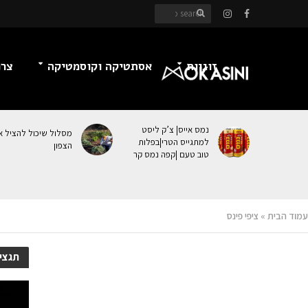
זוגיות
אסתטיקה וקוסמטיקה
צרכ
נמס אייס| צ’ק ליסט
מסלול שיכול להציל א
למתגייס הטרי|בפלות
הצפון
טוב טעם |קפה נמס קר
עמוד הבית
»
ציפי פינס
תגציפ