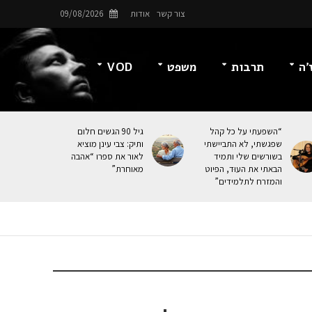
צור קשר
אודות
09/08/2026
’ה
תרבות
משפט
VOD
“השפעתי על כל קהל
גיל 90 הגשים חלום
שפגשתי, לא התביישתי
ותיק: צבי עינן מוציא
בשורשים שלי ותמיד
לאור את ספרו “אהבה
הבאתי את העוּד, הפיוט
מאוחרת”
והמזרח לתלמידים”