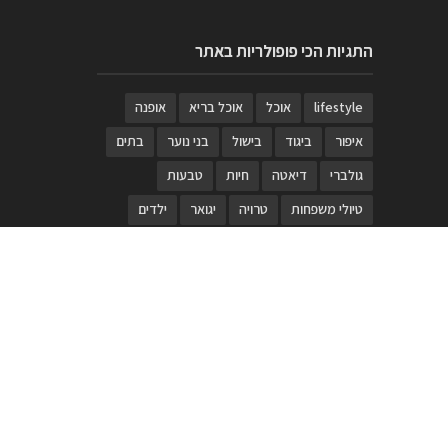
התגיות הכי פופולריות באתר
lifestyle
אוכל
אוכל בריא
אופנה
איפור
ביגוד
בישול
בני נוער
בתים
גולברי
דיאטה
חיות
טבעות
טיולי משפחות
טרויה
יגואר
ילדים
לנד רובר
מוזאון
מוזיקה
מטבחים
מכירות
משחק
משחקי קופסא
מתכונים
נעלים
סטייל
סטימצקי
סיורים
ספארי
עיצוב
עיצוב בית
פורים
פנים
פסטיבל דרום אדום
קוסמטיקה
קוסקוס
ריהוט
רכבים
תיירות
תיקים
תכשיטי יוקרה
תכשיטים