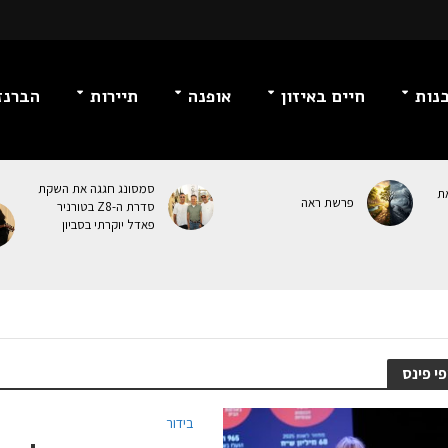
נות
חיים באיזון
אופנה
תיירות
הברנז
סמסונג חגגה את השקת
ת
פרשת ראה
סדרת ה-Z8 בטורניר
פאדל יוקרתי בסביון
י פינס
בידור