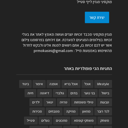
מוקסיני מגזין לייף סטייל
יצירת קשר
מגזין מוקסיני מכבד זכויות יוצרים ועושה מאמץ לאתר את בעלי
זכויות בצילומים המגיעים למערכת. אם זיהיתם בפרסומנו צילום
אשר יש לכם זכויות בו, אתם רשאים לפנות אלינו ולבקש לחדול
מהשימוש באמצעות מייל :
prmokasini@gmail.com
התגיות הכי פופולריות באתר
lifestyle
אוכל
אוכל בריא
אופנה
איפור
ביגוד
בישול
בני נוער
בתים
גולברי
דיאטה
חיות
טבעות
טיולי משפחות
טרויה
יגואר
ילדים
לנד רובר
מוזאון
מוזיקה
מטבחים
מכירות
משחק
משחקי קופסא
מתכונים
נעלים
סטייל