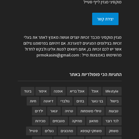
מוקסיני מגזין לייף סטייל
יצירת קשר
מגזין מוקסיני מכבד זכויות יוצרים ועושה מאמץ לאתר את בעלי
זכויות בצילומים המגיעים למערכת. אם זיהיתם בפרסומנו צילום
אשר יש לכם זכויות בו, אתם רשאים לפנות אלינו ולבקש לחדול
מהשימוש באמצעות מייל :
prmokasini@gmail.com
התגיות הכי פופולריות באתר
lifestyle
אוכל
אוכל בריא
אופנה
איפור
ביגוד
בישול
בני נוער
בתים
גולברי
דיאטה
חיות
טבעות
טיולי משפחות
טרויה
יגואר
ילדים
לנד רובר
מוזאון
מוזיקה
מטבחים
מכירות
משחק
משחקי קופסא
מתכונים
נעלים
סטייל