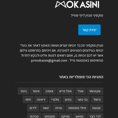
מוקסיני מגזין לייף סטייל
יצירת קשר
מגזין מוקסיני מכבד זכויות יוצרים ועושה מאמץ לאתר את בעלי
זכויות בצילומים המגיעים למערכת. אם זיהיתם בפרסומנו צילום
אשר יש לכם זכויות בו, אתם רשאים לפנות אלינו ולבקש לחדול
מהשימוש באמצעות מייל :
prmokasini@gmail.com
התגיות הכי פופולריות באתר
lifestyle
אוכל
אוכל בריא
אופנה
איפור
ביגוד
בישול
בני נוער
בתים
גולברי
דיאטה
חיות
טבעות
טיולי משפחות
טרויה
יגואר
ילדים
לנד רובר
מוזאון
מוזיקה
מטבחים
מכירות