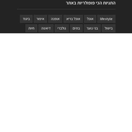
התגיות הכי פופולריות באתר
lifestyle
אוכל
אוכל בריא
אופנה
איפור
ביגוד
בישול
בני נוער
בתים
גולברי
דיאטה
חיות
טבעות
טיולי משפחות
טרויה
יגואר
ילדים
לנד רובר
מוזאון
מוזיקה
מטבחים
מכירות
משחק
משחקי קופסא
מתכונים
נעלים
סטייל
סטימצקי
סיורים
ספארי
עיצוב
עיצוב בית
פורים
פנים
פסטיבל דרום אדום
קוסמטיקה
קוסקוס
ריהוט
רכבים
תיירות
תיקים
תכשיטי יוקרה
תכשיטים
תערוכה
תפריטים
בניית האתר
https://www.PRonline.co.il/