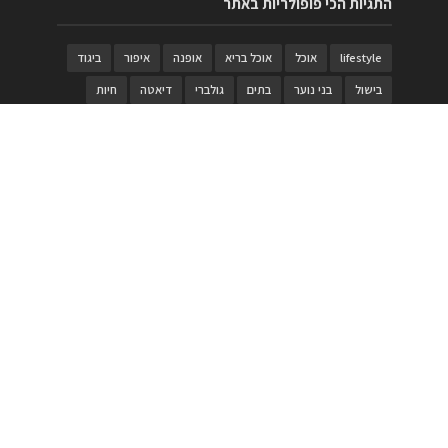
התגיות הכי פופולריות באתר
lifestyle
אוכל
אוכל בריא
אופנה
איפור
ביגוד
בישול
בני נוער
בתים
גולברי
דיאטה
חיות
טבעות
טיולי משפחות
טרויה
יגואר
ילדים
לנד רובר
מוזאון
מוזיקה
מטבחים
מכירות
משחק
משחקי קופסא
מתכונים
נעלים
סטייל
סטימצקי
סיורים
ספארי
עיצוב
עיצוב בית
פורים
פנים
פסטיבל דרום אדום
קוסמטיקה
קוסקוס
ריהוט
רכבים
תיירות
תיקים
תכשיטי יוקרה
תכשיטים
תערוכה
תפריטים
בניית האתר
https://www.PRonline.co.il/