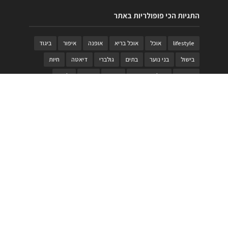
התגיות הכי פופולריות באתר
lifestyle
אוכל
אוכל בריא
אופנה
איפור
ביגוד
בישול
בני נוער
בתים
גולברי
דיאטה
חיות
טבעות
טיולי משפחות
טרויה
יגואר
ילדים
לנד רובר
מוזאון
מוזיקה
מטבחים
מכירות
משחק
משחקי קופסא
מתכונים
נעלים
סטייל
סטימצקי
סיורים
ספארי
עיצוב
עיצוב בית
פורים
פנים
פסטיבל דרום אדום
קוסמטיקה
קוסקוס
ריהוט
רכבים
תיירות
תיקים
תכשיטי יוקרה
תכשיטים
תערוכה
תפריטים
בניית האתר
https://www.PRonline.co.il/