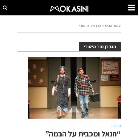
עמוד הבית
»
קרן מור מישורי
תגקרן מור מישורי
תרבות
“חנאל ומכבית על הבמה”