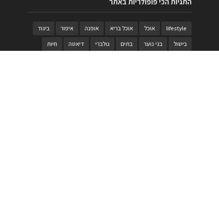
התגיות הכי פופולריות באתר
lifestyle
אוכל
אוכל בריא
אופנה
איפור
ביגוד
בישול
בני נוער
בתים
גולברי
דיאטה
חיות
טבעות
טיולי משפחות
טרויה
יגואר
ילדים
לנד רובר
מוזאון
מוזיקה
מטבחים
מכירות
משחק
משחקי קופסא
מתכונים
נעלים
סטייל
סטימצקי
סיורים
ספארי
עיצוב
עיצוב בית
פורים
פנים
פסטיבל דרום אדום
קוסמטיקה
קוסקוס
ריהוט
רכבים
תיירות
תיקים
תכשיטי יוקרה
תכשיטים
תערוכה
תפריטים
בניית האתר
https://www.PRonline.co.il/