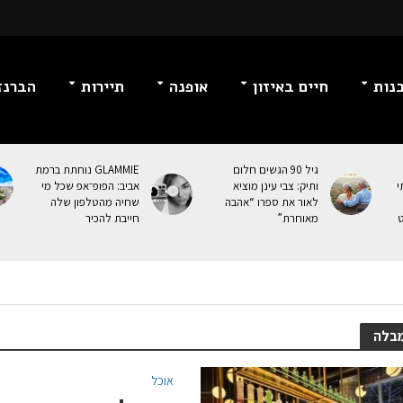
נות
חיים באיזון
אופנה
תיירות
הברנז
גיל 90 הגשים חלום
GLAMMIE נוחתת ברמת
י
ותיק: צבי עינן מוציא
אביב: הפופ־אפ שכל מי
לאור את ספרו “אהבה
שחיה מהטלפון שלה
ט
מאוחרת”
חייבת להכיר
בלה
אוכל