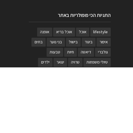
התגיות הכי פופולריות באתר
lifestyle
אוכל
אוכל בריא
אופנה
איפור
ביגוד
בישול
בני נוער
בתים
גולברי
דיאטה
חיות
טבעות
טיולי משפחות
טרויה
יגואר
ילדים
לנד רובר
מוזאון
מוזיקה
מטבחים
מכירות
משחק
משחקי קופסא
מתכונים
נעלים
סטייל
סטימצקי
סיורים
ספארי
עיצוב
עיצוב בית
פורים
פנים
פסטיבל דרום אדום
קוסמטיקה
קוסקוס
ריהוט
רכבים
תיירות
תיקים
תכשיטי יוקרה
תכשיטים