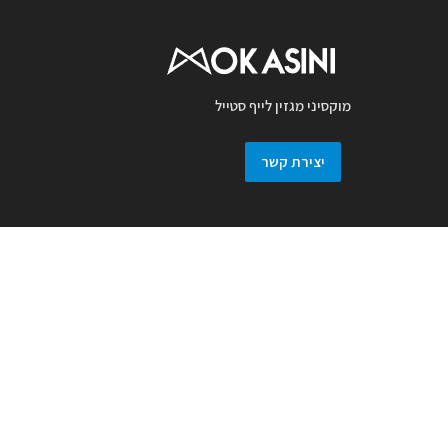
מוקסיני מגזין לייף סטייל
יצירת קשר
מגזין מוקסיני מכבד זכויות יוצרים ועושה מאמץ
לאתר את בעלי זכויות בצילומים המגיעים
למערכת. אם זיהיתם בפרסומנו צילום אשר יש
לכם זכויות בו, אתם רשאים לפנות אלינו ולבקש
לחדול מהשימוש באמצעות מייל :
prmokasini@gmail.com