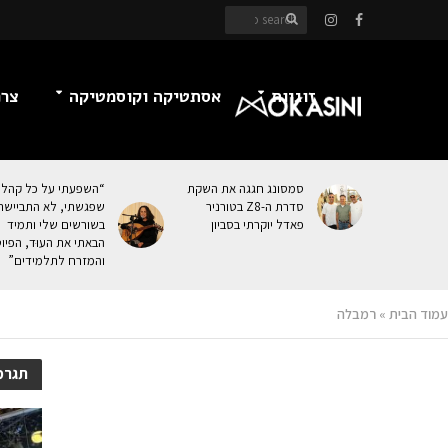
זוגיות
אסתטיקה וקוסמטיקה
צרכ
סמסונג חגגה את השקת
“השפעתי על כל קהל
סדרת ה-Z8 בטורניר
שפגשתי, לא התביישת
פאדל יוקרתי בסביון
בשורשים שלי ותמיד
הבאתי את העוּד, הפיו
והמזרח לתלמידים”
עמוד הבית
»
רמבלה
תגרמ