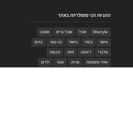
התגיות הכי פופולריות באתר
lifestyle
אוכל
אוכל בריא
אופנה
איפור
ביגוד
בישול
בני נוער
בתים
גולברי
דיאטה
חיות
טבעות
טיולי משפחות
טרויה
יגואר
ילדים
לנד רובר
מוזאון
מוזיקה
מטבחים
מכירות
משחק
משחקי קופסא
מתכונים
נעלים
סטייל
סטימצקי
סיורים
ספארי
עיצוב
עיצוב בית
פורים
פנים
פסטיבל דרום אדום
קוסמטיקה
קוסקוס
ריהוט
רכבים
תיירות
תיקים
תכשיטי יוקרה
תכשיטים