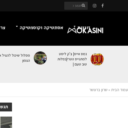
זוגיות
אסתטיקה וקוסמטיקה
צרכ
נמס אייס| צ’ק ליסט
מסלול שיכול להציל א
למתגייס הטרי|בפלות
הצפון
טוב טעם |
עמוד הבית
»
שרון ברונשר
תגשר