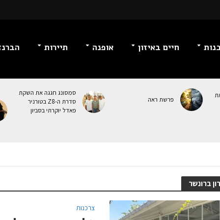
נות
חיים באיזון
אופנה
תיירות
הברנז
סמסונג חגגה את השקת
ת
פרשת ראה
סדרת ה-Z8 בטורניר
פאדל יוקרתי בסביון
ון ברונשר
צרכנות