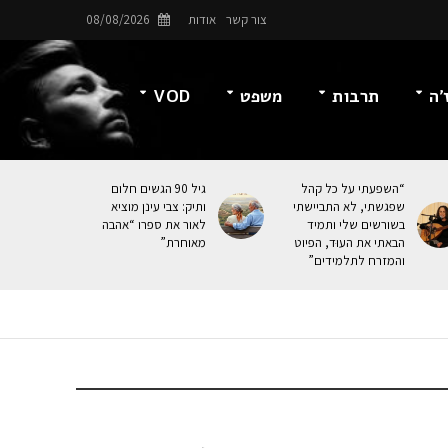
צור קשר
אודות
08/08/2026
’ה
תרבות
משפט
VOD
“השפעתי על כל קהל
גיל 90 הגשים חלום
שפגשתי, לא התביישתי
ותיק: צבי עינן מוציא
בשורשים שלי ותמיד
לאור את ספרו “אהבה
הבאתי את העוּד, הפיוט
מאוחרת”
והמזרח לתלמידים”