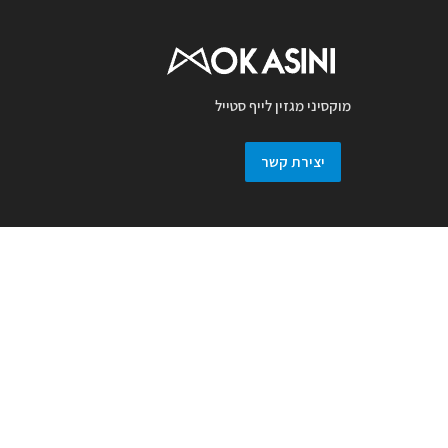
מוקסיני מגזין לייף סטייל
יצירת קשר
מגזין מוקסיני מכבד זכויות יוצרים ועושה מאמץ
לאתר את בעלי זכויות בצילומים המגיעים
למערכת. אם זיהיתם בפרסומנו צילום אשר יש
לכם זכויות בו, אתם רשאים לפנות אלינו ולבקש
לחדול מהשימוש באמצעות מייל :
prmokasini@gmail.com