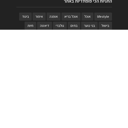
התגיות הכי פופולריות באתר
lifestyle
אוכל
אוכל בריא
אופנה
איפור
ביגוד
בישול
בני נוער
בתים
גולברי
דיאטה
חיות
טבעות
טיולי משפחות
טרויה
יגואר
ילדים
לנד רובר
מוזאון
מוזיקה
מטבחים
מכירות
משחק
משחקי קופסא
מתכונים
נעלים
סטייל
סטימצקי
סיורים
ספארי
עיצוב
עיצוב בית
פורים
פנים
פסטיבל דרום אדום
קוסמטיקה
קוסקוס
ריהוט
רכבים
תיירות
תיקים
תכשיטי יוקרה
תכשיטים
תערוכה
תפריטים
בניית האתר
https://www.PRonline.co.il/