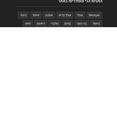
התגיות הכי פופולריות באתר
lifestyle
אוכל
אוכל בריא
אופנה
איפור
ביגוד
בישול
בני נוער
בתים
גולברי
דיאטה
חיות
טבעות
טיולי משפחות
טרויה
יגואר
ילדים
לנד רובר
מוזאון
מוזיקה
מטבחים
מכירות
משחק
משחקי קופסא
מתכונים
נעלים
סטייל
סטימצקי
סיורים
ספארי
עיצוב
עיצוב בית
פורים
פנים
פסטיבל דרום אדום
קוסמטיקה
קוסקוס
ריהוט
רכבים
תיירות
תיקים
תכשיטי יוקרה
תכשיטים
תערוכה
תפריטים
בניית האתר
https://www.PRonline.co.il/