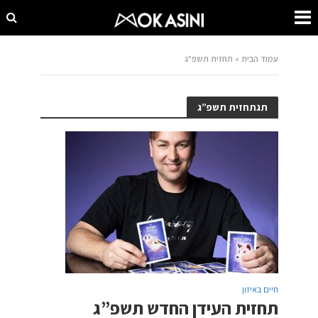
עמוד הבית
»
תחזית תשפ"ג
תגתחזית תשפ”ג
חיים באיזון
תחזית העידן החדש תשפ”ג