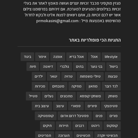
מגזין מוקסיני מכבד זכויות יוצרים ועושה מאמץ לאתר את בעלי
זכויות בצילומים המגיעים למערכת. אם זיהיתם בפרסומנו צילום
אשר יש לכם זכויות בו, אתם רשאים לפנות אלינו ולבקש לחדול
מהשימוש באמצעות מייל :
prmokasini@gmail.com
התגיות הכי פופולריות באתר
lifestyle
אוכל
אוכל בריא
אופנה
איפור
ביגוד
בישול
בני נוער
בתים
גולברי
דיאטה
חיות
טבעות
טיולי משפחות
טרויה
יגואר
ילדים
לנד רובר
מוזאון
מוזיקה
מטבחים
מכירות
משחק
משחקי קופסא
מתכונים
נעלים
סטייל
סטימצקי
סיורים
ספארי
עיצוב
עיצוב בית
פורים
פנים
פסטיבל דרום אדום
קוסמטיקה
קוסקוס
ריהוט
רכבים
תיירות
תיקים
תכשיטי יוקרה
תכשיטים
תערוכה
תפריטים