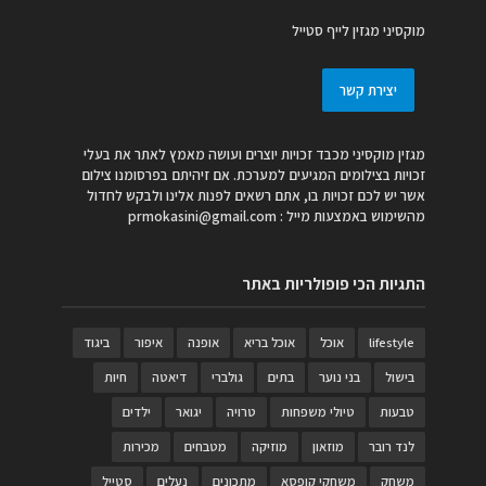
מוקסיני מגזין לייף סטייל
יצירת קשר
מגזין מוקסיני מכבד זכויות יוצרים ועושה מאמץ לאתר את בעלי
זכויות בצילומים המגיעים למערכת. אם זיהיתם בפרסומנו צילום
אשר יש לכם זכויות בו, אתם רשאים לפנות אלינו ולבקש לחדול
מהשימוש באמצעות מייל :
prmokasini@gmail.com
התגיות הכי פופולריות באתר
lifestyle
אוכל
אוכל בריא
אופנה
איפור
ביגוד
בישול
בני נוער
בתים
גולברי
דיאטה
חיות
טבעות
טיולי משפחות
טרויה
יגואר
ילדים
לנד רובר
מוזאון
מוזיקה
מטבחים
מכירות
משחק
משחקי קופסא
מתכונים
נעלים
סטייל