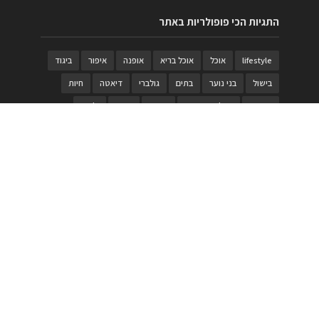
התגיות הכי פופולריות באתר
lifestyle
אוכל
אוכל בריא
אופנה
איפור
ביגוד
בישול
בני נוער
בתים
גולברי
דיאטה
חיות
טבעות
טיולי משפחות
טרויה
יגואר
ילדים
לנד רובר
מוזאון
מוזיקה
מטבחים
מכירות
משחק
משחקי קופסא
מתכונים
נעלים
סטייל
סטימצקי
סיורים
ספארי
עיצוב
עיצוב בית
פורים
פנים
פסטיבל דרום אדום
קוסמטיקה
קוסקוס
ריהוט
רכבים
תיירות
תיקים
תכשיטי יוקרה
תכשיטים
תערוכה
תפריטים
בניית האתר
https://www.PRonline.co.il/