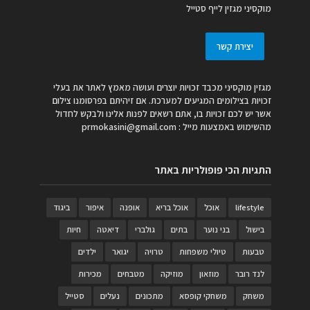
מוקסיני מגזין לייף סטייל
יצירת קשר
מגזין מוקסיני מכבד זכויות יוצרים ועושה מאמץ לאתר את בעלי
זכויות בצילומים המגיעים למערכת. אם זיהיתם בפרסומנו צילום
אשר יש לכם זכויות בו, אתם רשאים לפנות אלינו ולבקש לחדול
מהשימוש באמצעות מייל :
prmokasini@gmail.com
התגיות הכי פופולריות באתר
lifestyle
אוכל
אוכל בריא
אופנה
איפור
ביגוד
בישול
בני נוער
בתים
גולברי
דיאטה
חיות
טבעות
טיולי משפחות
טרויה
יגואר
ילדים
לנד רובר
מוזאון
מוזיקה
מטבחים
מכירות
משחק
משחקי קופסא
מתכונים
נעלים
סטייל