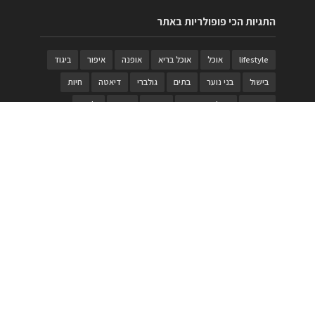
התגיות הכי פופולריות באתר
lifestyle
אוכל
אוכל בריא
אופנה
איפור
ביגוד
בישול
בני נוער
בתים
גולברי
דיאטה
חיות
טבעות
טיולי משפחות
טרויה
יגואר
ילדים
לנד רובר
מוזאון
מוזיקה
מטבחים
מכירות
משחק
משחקי קופסא
מתכונים
נעלים
סטייל
סטימצקי
סיורים
ספארי
עיצוב
עיצוב בית
פורים
פנים
פסטיבל דרום אדום
קוסמטיקה
קוסקוס
ריהוט
רכבים
תיירות
תיקים
תכשיטי יוקרה
תכשיטים
תערוכה
תפריטים
בניית האתר
https://www.PRonline.co.il/