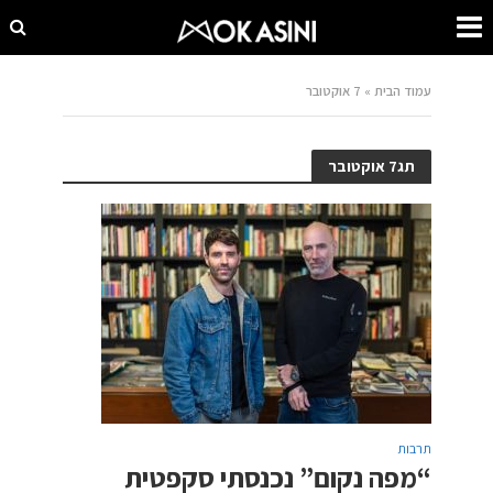
עמוד הבית
»
7 אוקטובר
תג7 אוקטובר
תרבות
“מפה נקום” נכנסתי סקפטית