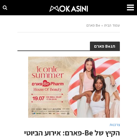
עמוד הבית
»
Be פארם
תגBe פארם
צרכנות
הקיץ של Be-פארם: אירוע הביוטי