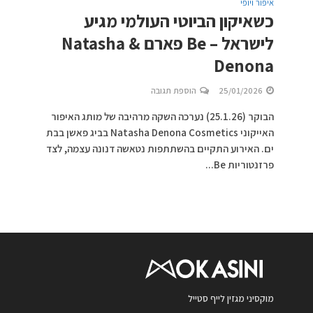
איפור ויופי
כשאיקון הביוטי העולמי מגיע
לישראל – Be פארם & Natasha
Denona
25/01/2026
הוספת תגובה
הבוקר (25.1.26) נערכה השקה מרהיבה של מותג האיפור
האייקוני Natasha Denona Cosmetics בביג פאשן בבת
ים. האירוע התקיים בהשתתפות נטאשה דנונה עצמה, לצד
פרזנטוריות Be...
מוקסיני מגזין לייף סטייל