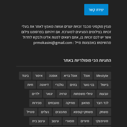
יצירת קשר
מגזין מוקסיני מכבד זכויות יוצרים ועושה מאמץ לאתר את בעלי
זכויות בצילומים המגיעים למערכת. אם זיהיתם בפרסומנו צילום
אשר יש לכם זכויות בו, אתם רשאים לפנות אלינו ולבקש לחדול
מהשימוש באמצעות מייל :
prmokasini@gmail.com
התגיות הכי פופולריות באתר
lifestyle
אוכל
אוכל בריא
אופנה
איפור
ביגוד
בישול
בני נוער
בתים
גולברי
דיאטה
חיות
טבעות
טיולי משפחות
טרויה
יגואר
ילדים
לנד רובר
מוזאון
מוזיקה
מטבחים
מכירות
משחק
משחקי קופסא
מתכונים
נעלים
סטייל
סטימצקי
סיורים
ספארי
עיצוב
עיצוב בית