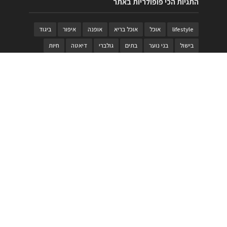
התגיות הכי פופולריות באתר
lifestyle
אוכל
אוכל בריא
אופנה
איפור
ביגוד
בישול
בני נוער
בתים
גולברי
דיאטה
חיות
טבעות
טיולי משפחות
טרויה
יגואר
ילדים
לנד רובר
מוזאון
מוזיקה
מטבחים
מכירות
משחק
משחקי קופסא
מתכונים
נעלים
סטייל
סטימצקי
סיורים
ספארי
עיצוב
עיצוב בית
פורים
פנים
פסטיבל דרום אדום
קוסמטיקה
קוסקוס
ריהוט
רכבים
תיירות
תיקים
תכשיטי יוקרה
תכשיטים
תערוכה
תפריטים
בניית האתר
https://www.PRonline.co.il/