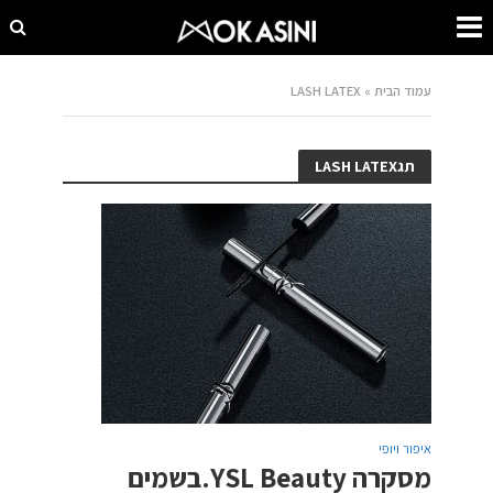
עמוד הבית
»
LASH LATEX
תגLASH LATEX
איפור ויופי
מסקרה YSL Beauty.בשמים