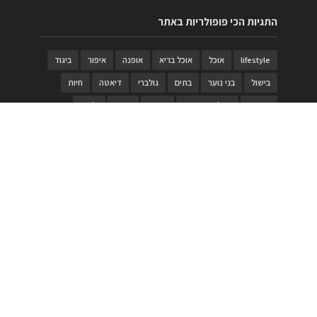
התגיות הכי פופולריות באתר
lifestyle
אוכל
אוכל בריא
אופנה
איפור
ביגוד
בישול
בני נוער
בתים
גולברי
דיאטה
חיות
טבעות
טיולי משפחות
טרויה
יגואר
ילדים
לנד רובר
מוזאון
מוזיקה
מטבחים
מכירות
משחק
משחקי קופסא
מתכונים
נעלים
סטייל
סטימצקי
סיורים
ספארי
עיצוב
עיצוב בית
פורים
פנים
פסטיבל דרום אדום
קוסמטיקה
קוסקוס
ריהוט
רכבים
תיירות
תיקים
תכשיטי יוקרה
תכשיטים
תערוכה
תפריטים
בניית האתר
https://www.PRonline.co.il/