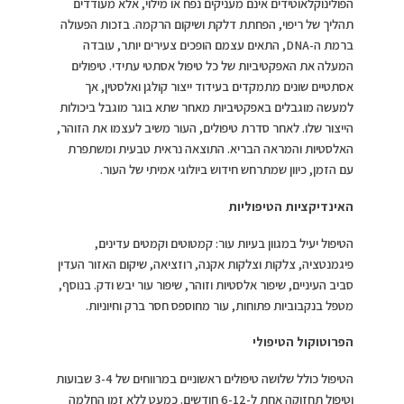
הפולינוקלאוטידים אינם מעניקים נפח או מילוי, אלא מעודדים
תהליך של ריפוי, הפחתת דלקת ושיקום הרקמה. בזכות הפעולה
ברמת ה-DNA, התאים עצמם הופכים צעירים יותר, עובדה
המעלה את האפקטיביות של כל טיפול אסתטי עתידי. טיפולים
אסתטיים שונים מתמקדים בעידוד ייצור קולגן ואלסטין, אך
למעשה מוגבלים באפקטיביות מאחר שתא בוגר מוגבל ביכולות
הייצור שלו. לאחר סדרת טיפולים, העור משיב לעצמו את הזוהר,
האלסטיות והמראה הבריא. התוצאה נראית טבעית ומשתפרת
עם הזמן, כיוון שמתרחש חידוש ביולוגי אמיתי של העור.
האינדיקציות הטיפוליות
הטיפול יעיל במגוון בעיות עור: קמטוטים וקמטים עדינים,
פיגמנטציה, צלקות וצלקות אקנה, רוזציאה, שיקום האזור העדין
סביב העיניים, שיפור אלסטיות וזוהר, שיפור עור יבש ודק. בנוסף,
מטפל בנקבוביות פתוחות, עור מחוספס חסר ברק וחיוניות.
הפרוטוקול הטיפולי
הטיפול כולל שלושה טיפולים ראשוניים במרווחים של 3-4 שבועות
וטיפול תחזוקה אחת ל-6-12 חודשים. כמעט ללא זמן החלמה