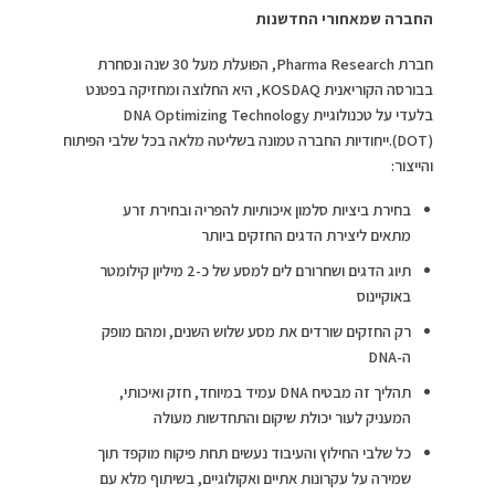
החברה שמאחורי החדשנות
חברת Pharma Research, הפועלת מעל 30 שנה ונסחרת
בבורסה הקוריאנית KOSDAQ, היא החלוצה ומחזיקה בפטנט
בלעדי על טכנולוגיית DNA Optimizing Technology
(DOT).ייחודיות החברה טמונה בשליטה מלאה בכל שלבי הפיתוח
והייצור:
בחירת ביציות סלמון איכותיות להפריה ובחירת זרע
מתאים ליצירת הדגים החזקים ביותר
תיוג הדגים ושחרורם לים למסע של כ-2 מיליון קילומטר
באוקיינוס
רק החזקים שורדים את מסע שלוש השנים, ומהם מופק
ה-DNA
תהליך זה מבטיח DNA עמיד במיוחד, חזק ואיכותי,
המעניק לעור יכולת שיקום והתחדשות מעולה
כל שלבי החילוץ והעיבוד נעשים תחת פיקוח מוקפד תוך
שמירה על עקרונות אתיים ואקולוגיים, בשיתוף מלא עם