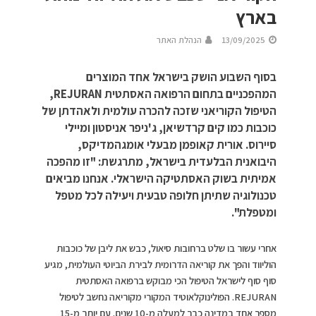
בארץ
13/09/2025
הנהלת האתר
בסוף השבוע הושק בישראל אחד המוצרים
המהפכניים בתחום הרפואה האסתטית REJURAN,
הטיפול הקוריאני שזכה להכרה עולמית ולאהדתן של
כוכבות כמו קים קרדשיאן, ג'ניפר אניסטון ומיילי
סיירוס. אורית קאופמן מבעלי אומגהמדיקס,
היבואנית הבלעדית בישראל, מתרגשת: "זו מהפכה
אמיתית בשוק האסתטיקה הישראלי. אנחנו מביאים
טכנולוגיה שתיתן חלופה טבעית ויעילה לכל מטפל
ומטפלת".
אחרי עשור בו שלט ברחובות סיאול, כבש את ליבן של כוכבות
הוליווד והפך את קוריאה הדרומית לבירת הביוטי העולמית, מגיע
סוף סוף לישראל הטיפול הכי מבוקש ברפואה האסתטית
REJURAN. הפולינוקלאוטיד המקורי מקוריאה נחשב לטיפול
מספר אחד במדינה כבר למעלה מ-10 שנים. עם יותר מ-15