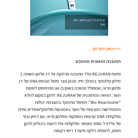
מזרק רג’ורן צילום: יחצ
חול
>>>האם יחסי מין …
התובנה הגאונית מהטבע
פיתוח REJURAN נולד מתובנה מרתקת על דג סלמון השוחה 2
מיליון קילומטר במהלך חייו. מכאן נוצר טיפול מבוסס DNA של דג
סלמון פראי, שמחולל מהפכה באופן בו אנו מתייחסים לטיפוח
העור. הגישה המהפכנית של REJURAN: לתקן במקום למלא
“Bio Reactivate”. הטיפול מתמקד בהעצמת יכולות
ההתחדשות הטבעיות של העור באמצעות פולינוקלאוטידים (PN)
מולקולות DNA טבעיות המופקות מסלמון פראי, עם דמיון גנטי
של 97% ל-DNA האנושי. מולקולות אלו ידועות ביכולתן לתקן
תאים, להפחית דלקת ולעודד ריפוי רקמות.