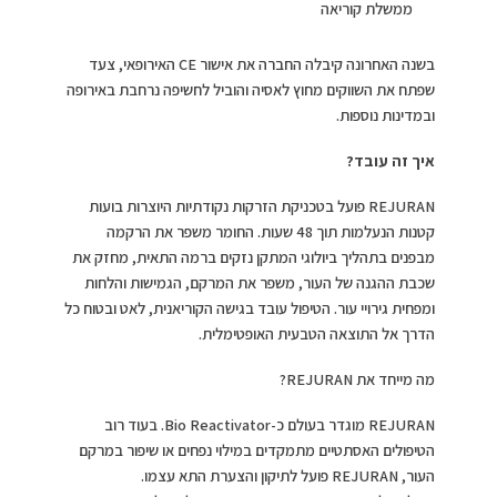
ממשלת קוריאה
בשנה האחרונה קיבלה החברה את אישור CE האירופאי, צעד
שפתח את השווקים מחוץ לאסיה והוביל לחשיפה נרחבת באירופה
ובמדינות נוספות.
איך זה עובד?
REJURAN פועל בטכניקת הזרקות נקודתיות היוצרות בועות
קטנות הנעלמות תוך 48 שעות. החומר משפר את הרקמה
מבפנים בתהליך ביולוגי המתקן נזקים ברמה התאית, מחזק את
שכבת ההגנה של העור, משפר את המרקם, הגמישות והלחות
ומפחית גירויי עור. הטיפול עובד בגישה הקוריאנית, לאט ובטוח כל
הדרך אל התוצאה הטבעית האופטימלית.
מה מייחד את REJURAN?
REJURAN מוגדר בעולם כ-Bio Reactivator. בעוד רוב
הטיפולים האסתטיים מתמקדים במילוי נפחים או שיפור במרקם
העור, REJURAN פועל לתיקון והצערת התא עצמו.