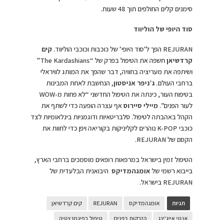
סימנים קלים החולפים תוך 48 שעות.
סוד היופי של הוליווד
REJURAN הפך ל’סוד היופי’ של כוכבות וכוכבי הוליווד.
קים
קרדשיאן
חשפה את הטיפול בפרק של “The Kardashians”
ושיתפה את מעריציה בחוויה, דבר שהפך את המותג לוויראלי
ברחבי העולם.
ג’ניפר אניסטון
, הנחשבת לאחת המבינות
בטיפוח העור, כינתה את הטיפול החדשני “לא פחות מ-WOW
לעור הפנים”.
מיילי סיירוס
אף עצרה הופעה כדי לשתף את
הקהל באהבתה לטיפול. סלבריטאיות ודוגמניות בינלאומיות לצד
כוכבי K-POP נוהרים לקליניקות בקוריאה ויפן כדי לחוות את
הקסם של REJURAN.
הטיפול זמין בישראל במרפאות רופאים מוסמכים ברחבי הארץ,
בייבוא רשמי של
אומגהמדיקס
היבואנית הבלעדית של
REJURAN בישראל.
תגיות
אומגהמדיקס
REJURAN
קים קרדשיאן
אנטי אייג'ינג
הזרקות בפנים
טיפול בפיגמנצטיה