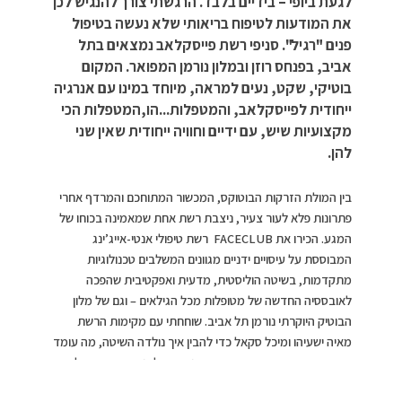
לגעת ביופי – בידיים בלבד. הרגשתי צורך להנגיש לכן
את המודעות לטיפוח בריאותי שלא נעשה בטיפול
פנים "רגיל". סניפי רשת פייסקלאב נמצאים בתל
אביב, בפנחס רוזן ובמלון נורמן המפואר. המקום
בוטיקי, שקט, נעים למראה, מיוחד במינו עם אנרגיה
ייחודית לפייסקלאב, והמטפלות...הו,המטפלות הכי
מקצועיות שיש, עם ידיים וחוויה ייחודית שאין שני
להן.
בין המולת הזרקות הבוטוקס, המכשור המתוחכם והמרדף אחרי
פתרונות פלא לעור צעיר, ניצבת רשת אחת שמאמינה בכוחו של
המגע. הכירו את FACECLUB רשת טיפולי אנטי-אייג’ינג
המבוססת על עיסויים ידניים מגוונים המשלבים טכנולוגיות
מתקדמות, בשיטה הוליסטית, מדעית ואפקטיבית שהפכה
לאובססיה החדשה של מטופלות מכל הגילאים – וגם של מלון
הבוטיק היוקרתי נורמן תל אביב. שוחחתי עם מקימות הרשת
מאיה ישעיהו ומיכל סקאל כדי להבין איך נולדה השיטה, מה עומד
מאחוריה, ומה באמת קורה כשמפנים זמן לפנים, עם ידיים, לב
ונשימה.