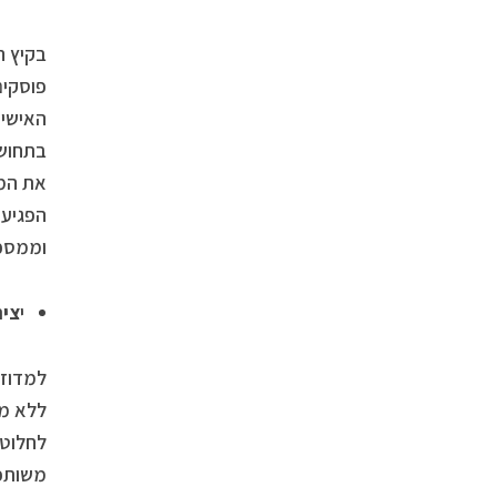
בקיץ ה
פוסקים
האישיו
בתחושת
את המש
הפגיעה
וממסכי
י
ציר
למדוזה
ללא מט
לחלוטי
משותפת