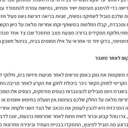
ישה כדי להימנע מעימות ישיר ומתיש, גמישות עוזרת להתמודד עם ש
ת שלכם מוביל לשחיקה נפשית, זוגיות בריאה דורשת ניווט פעיל ויו
ת ומכבדת, קבלו החלטות במשותף וקחו אחריות מלאה על כיוון הקש
י.חלוקת תפקידים ברורה מונעת מצב מתסכל שבו צד אחד מנהל
יומיומי, בדקו יחד מי אחראי על אילו תחומים בבית, בניהול חשבון ה
ום לאחר משבר
 משקמות את גופן באופן מרשים לאחר פגיעות פיזיות בים, חילוקי 
קריטי לחוזק הקשר ניכר ביכולת לתקן את הקרע לאחר מריבה.התע
שגרת היום מובילים להצטברות כעסים מודחקים, כעסים אלו הופכי
ריות מלאה על החלק שלכם בעימות.אין תועלת בחיפוש אשמים או בניס
המרכזית היא להבין לעומק את הכאב של הצד השני ולקחת אחריו
צרו נוהל קבוע וברור לשיח פתוח לאחר שהרוחות נרגעות, שבו לד
ברוגע מה הוביל לפיצוץ, התמקדו בבניית העתיד וביצירת פתרונות 