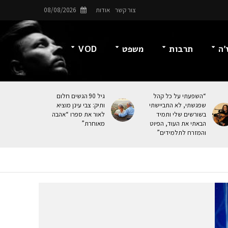
צור קשר
אודות
08/08/2026
’ה
תרבות
משפט
VOD
“השפעתי על כל קהל
גיל 90 הגשים חלום
שפגשתי, לא התביישתי
ותיק: צבי עינן מוציא
בשורשים שלי ותמיד
לאור את ספרו “אהבה
הבאתי את העוּד, הפיוט
מאוחרת”
והמזרח לתלמידים”