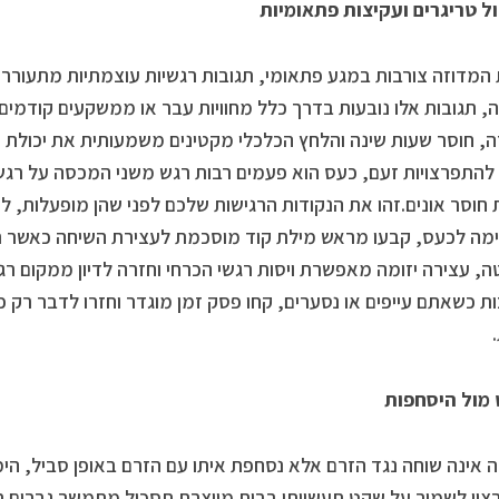
ול טריגרים ועקיצות פתאומיות
 המדוזה צורבות במגע פתאומי, תגובות רגשיות עוצמתיות מתעוררו
, תגובות אלו נובעות בדרך כלל מחוויות עבר או ממשקעים קודמי
, חוסר שעות שינה והלחץ הכלכלי מקטינים משמעותית את יכולת 
 להתפרצויות זעם, כעס הוא פעמים רבות רגש משני המכסה על רגשות
חוסר אונים.זהו את הנקודות הרגישות שלכם לפני שהן מופעלות, ל
ה לכעס, קבעו מראש מילת קוד מוסכמת לעצירת השיחה כאשר ר
, עצירה יזומה מאפשרת ויסות רגשי הכרחי וחזרה לדיון ממקום רגו
ת כשאתם עייפים או נסערים, קחו פסק זמן מוגדר וחזרו לדבר רק
ט מול היסחפות
 אינה שוחה נגד הזרם אלא נסחפת איתו עם הזרם באופן סביל, ה
צון לשמור על שקט תעשייתי בבית מייצרת תסכול מתמשך.גברים רב