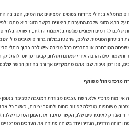
ים מתמלא בנחילי מדוזות צפופים המציפים את המים, הסביבה החי
 על התא הזוגי שלכם.התערבות חיצונית בקשר הזוגי היא מתכון לפ
ת שלכם לגורמים חיצוניים פוגעת בנאמנות הזוגית, השוואה בלתי פ
 הביטחון הפנימית שלכם, שרטטו גבולות ברורים ויציבים מול הסב
פחה המורחבת או החברים בכל מריבה שיש לכם בתוך כותלי הבי
 ותשמור טינה הרבה אחרי שאתם תסלחו, קבעו זמן יומי להתנתקות
ם, פנו זמן איכות שבו אתם מתמקדים אך ורק בחיזוק הקשר שלכם.
ת מרכז ניהול משותף
 אין מוח מרכזי אלא רשת עצבים מבוזרת המגיבה לסביבה באופן מקו
רות משותפות מובילה לפיזור כוחות ולחוסר יציבות, כאשר כל אחד 
ן ודואג רק לאינטרסים שלו, הקשר מאבד את העוגן המרכזי שלו.זוג
 ורווחה הדדית, הגדירו יחד בשיחה פתוחה את הערכים המרכזיים