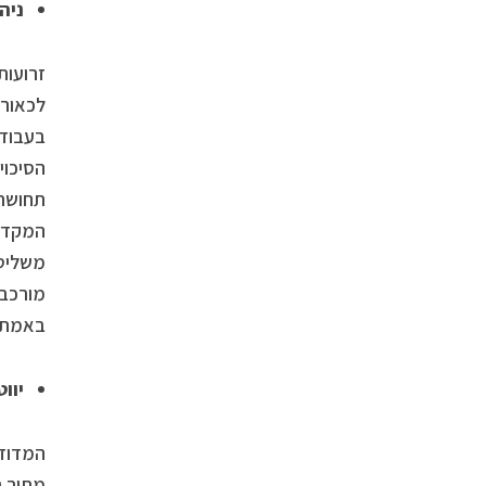
ניה
זרועות
לכאורה
בעבודה
הסיכוי
תחושת 
המקדימ
משליטה
מורכבו
באמת.
יוו
המדוזה
מתוך ר