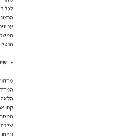
לכל דר
הרצונו
ענייני
המשפחת
הנטל ה
שיק
מדוזות
המדד ה
הלאה ב
קחו אח
המטרה 
שלכם, 
ונתחו 