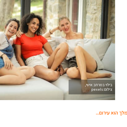
בילוי במרחב אישי,
צילום:pexels
ך הוא עירום..
.