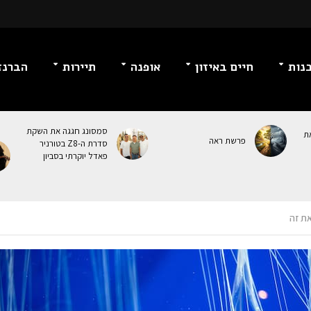
נות
חיים באיזון
אופנה
תיירות
הברנז
סמסונג חגגה את השקת
ת
פרשת ראה
סדרת ה-Z8 בטורניר
פאדל יוקרתי בסביון
את זה