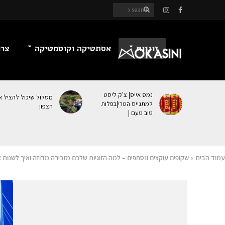
זוגיות
אסתטיקה וקוסמטיקה
צרכ
נמס אייס| צ’ק ליסט
מסלול שיכול להציל א
למתגייס הטרי|בפלות
הצפון
טוב טעם |
עמוד הבית
»
שקופים עוקצים ונסחפים – למה הזוגיות שלכם מזכירה מדוזה ואיך לשנות 