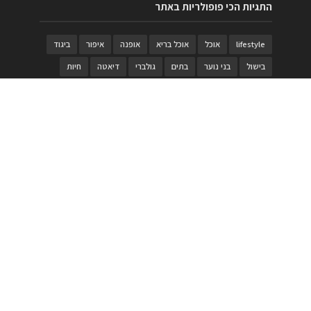
התגיות הכי פופולריות באתר
lifestyle
אוכל
אוכל בריא
אופנה
איפור
ביגוד
בישול
בני נוער
בתים
גולברי
דיאטה
חיות
טבעות
טיולי משפחות
טרויה
יגואר
ילדים
לנד רובר
מוזאון
מוזיקה
מטבחים
מכירות
משחק
משחקי קופסא
מתכונים
נעלים
סטייל
סטימצקי
סיורים
ספארי
עיצוב
עיצוב בית
פורים
פנים
פסטיבל דרום אדום
קוסמטיקה
קוסקוס
ריהוט
רכבים
תיירות
תיקים
תכשיטי יוקרה
תכשיטים
תערוכה
תפריטים
בניית האתר
https://www.PRonline.co.il/